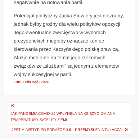
negatywnie na notowania partii.
Potencjał polityczny Jacka Siewiery jest nieznany,
jednak byłby groźny dla wielu polityków opozycji.
Jego ewentualne zwycięstwo w wyborach
prezydenckich mogłoby oznaczać koniec
kierowania przez Kaczyńskiego polską prawicą.
Aluzje medialne na temat jego rzekomych
związków ze „służbami” są jednym z elementów
wojny sukcesyjnej w partii.
kampania wyborcza
Nawigacja
wpisu
JAK PANDEMIA COVID-19 WPŁYNĘŁA NA KSIĘŻYC: ZMIANA
TEMPERATURY SATELITY ZIEMI
JEST MI WSTYD PO PORAŻCE 0:6 – PRZEMYŚLENIA TUŁACZA