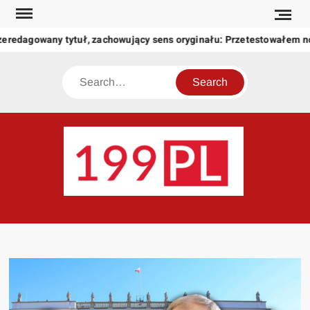
Skip
to
zeredagowany tytuł, zachowujący sens oryginału: Przetestowałem 
content
Search
199
Twoje
okno
na
świat