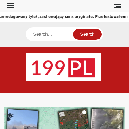
Skip
to
rzeredagowany tytuł, zachowujący sens oryginału: Przetestowałem
content
Search
199
Twoje
okno
na
świat