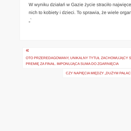
W wyniku działań w Gazie życie straciło najwięce
nich to kobiety i dzieci. To sprawia, że wiele or
„`
Nawigacja
wpisu
OTO PRZEREDAGOWANY, UNIKALNY TYTUŁ ZACHOWUJĄCY S
PREMIĘ ZA FINAŁ. IMPONUJĄCA SUMA DO ZGARNIĘCIA
CZY NAPIĘCIA MIĘDZY „DUŻYM PAŁAC