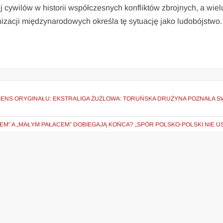
j cywilów w historii współczesnych konfliktów zbrojnych, a wiel
ganizacji międzynarodowych określa tę sytuację jako ludobójstwo.
ENS ORYGINAŁU: EKSTRALIGA ŻUŻLOWA: TORUŃSKA DRUŻYNA POZNAŁA S
EM” A „MAŁYM PAŁACEM” DOBIEGAJĄ KOŃCA? „SPÓR POLSKO-POLSKI NIE U