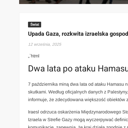
Świat
Upada Gaza, rozkwita izraelska gospo
12 września, 2025
„`html
Dwa lata po ataku Hamasu n
7 października miną dwa lata od ataku Hamasu na I
skutkami. Według oficjalnych danych z Palestyny
informuje, że zdecydowana większość obiektów z
Iraesl odrzuca oskarżenia Międzynarodowego Sto
Izraela w Strefie Gazy mogą wyczerpywać definic
komunikację, zapewnia, że kraj działa zgodnie