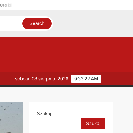
ka propozycji unikalnych tytułów zachowujących sens oryginału: 1. P
sobota, 08 sierpnia, 2026
9:33:22 AM
Szukaj
Szukaj