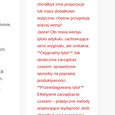
chciałbyś inne propozycje
lub masz dodatkowe
wytyczne, chętnie przygotuję
Avivie,
więcej wersji!
Jasne! Oto nowa wersja
tytułu artykułu, zachowująca
sens oryginału, ale unikalna:
ch.
**Oryginalny tytuł:** Jak
skutecznie zarządzać
czasem: sprawdzone
KB
sposoby na poprawę
h.
produktywności
**Przeredagowany tytuł:**
i
Efektywne zarządzanie
czasem – praktyczne metody
wspierające wydajność Jeśli