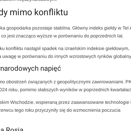
dy mimo konfliktu
ska gospodarka pozostaje stabilna. Główny indeks giełdy w Tel 
, co jest znacząco wyższe w porównaniu do poprzednich lat.
u konfliktu nastąpił spadek na izraelskim indeksie giełdowym,
ga uwagę w porównaniu do innych wzrostowych rynków globalny
zynarodowych napięć
mo obostrzeń związanych z geopolitycznymi zawirowaniami. P
2024 roku, pomimo słabszych wyników w poprzednich kwartałac
liskim Wschodzie, wspieraną przez zaawansowane technologie 
erwcu tego roku przyczyniły się do wzmocnienia poczucia
 a Rosja