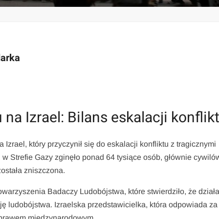
darka
a Izrael: Bilans eskalacji konflik
zrael, który przyczynił się do eskalacji konfliktu z tragicznymi
, w Strefie Gazy zginęło ponad 64 tysiące osób, głównie cywil
ostała zniszczona.
warzyszenia Badaczy Ludobójstwa, które stwierdziło, że dział
ję ludobójstwa. Izraelska przedstawicielka, która odpowiada za
 z prawem międzynarodowym.