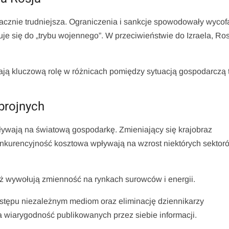
znacznie trudniejsza. Ograniczenia i sankcje spowodowały wycof
je się do „trybu wojennego”. W przeciwieństwie do Izraela, Ro
ją kluczową rolę w różnicach pomiędzy sytuacją gospodarczą 
brojnych
ywają na światową gospodarkę. Zmieniający się krajobraz
konkurencyjność kosztowa wpływają na wzrost niektórych sektor
eż wywołują zmienność na rynkach surowców i energii.
ostępu niezależnym mediom oraz eliminację dziennikarzy
 wiarygodność publikowanych przez siebie informacji.