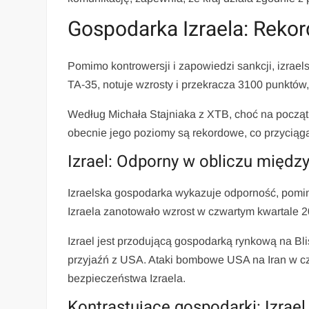
Gospodarka Izraela: Rekor
Pomimo kontrowersji i zapowiedzi sankcji, izrael
TA-35, notuje wzrosty i przekracza 3100 punktów
Według Michała Stajniaka z XTB, choć na początk
obecnie jego poziomy są rekordowe, co przycią
Izrael: Odporny w obliczu międ
Izraelska gospodarka wykazuje odporność, pomi
Izraela zanotowało wzrost w czwartym kwartale 
Izrael jest przodującą gospodarką rynkową na B
przyjaźń z USA. Ataki bombowe USA na Iran w cz
bezpieczeństwa Izraela.
Kontrastujące gospodarki: Izrael