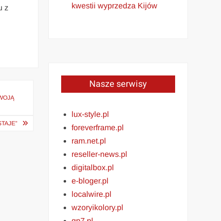
kwestii wyprzedza Kijów
u z
Nasze serwisy
WOJĄ
lux-style.pl
STAJE”
foreverframe.pl
ram.net.pl
reseller-news.pl
digitalbox.pl
e-bloger.pl
localwire.pl
wzoryikolory.pl
gp7.pl