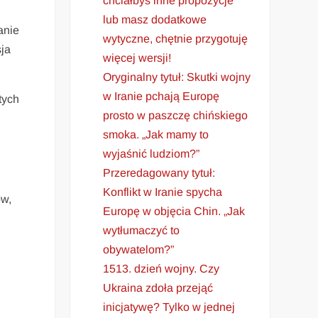
chciałbyś inne propozycje
lub masz dodatkowe
anie
wytyczne, chętnie przygotuję
sja
więcej wersji!
Oryginalny tytuł: Skutki wojny
w Iranie pchają Europę
tych
prosto w paszczę chińskiego
smoka. „Jak mamy to
wyjaśnić ludziom?”
Przeredagowany tytuł:
Konflikt w Iranie spycha
ów,
Europę w objęcia Chin. „Jak
wytłumaczyć to
obywatelom?”
1513. dzień wojny. Czy
Ukraina zdoła przejąć
inicjatywę? Tylko w jednej