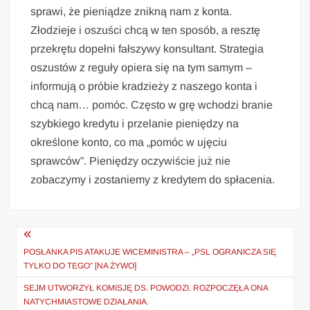
sprawi, że pieniądze znikną nam z konta.
Złodzieje i oszuści chcą w ten sposób, a resztę
przekrętu dopełni fałszywy konsultant. Strategia
oszustów z reguły opiera się na tym samym –
informują o próbie kradzieży z naszego konta i
chcą nam… pomóc. Często w grę wchodzi branie
szybkiego kredytu i przelanie pieniędzy na
określone konto, co ma „pomóc w ujęciu
sprawców”. Pieniędzy oczywiście już nie
zobaczymy i zostaniemy z kredytem do spłacenia.
Nawigacja
wpisu
POSŁANKA PIS ATAKUJE WICEMINISTRA – „PSL OGRANICZA SIĘ
TYLKO DO TEGO” [NA ŻYWO]
SEJM UTWORZYŁ KOMISJĘ DS. POWODZI. ROZPOCZĘŁA ONA
NATYCHMIASTOWE DZIAŁANIA.