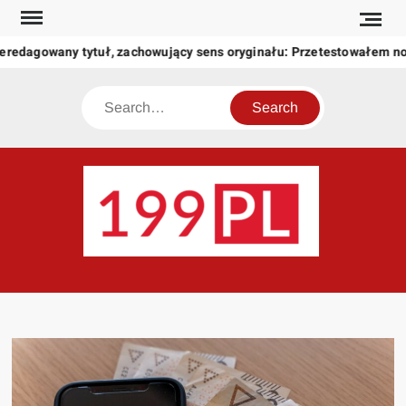
Skip
to
eredagowany tytuł, zachowujący sens oryginału: Przetestowałem n
content
Search
199
Twoje
okno
na
świat