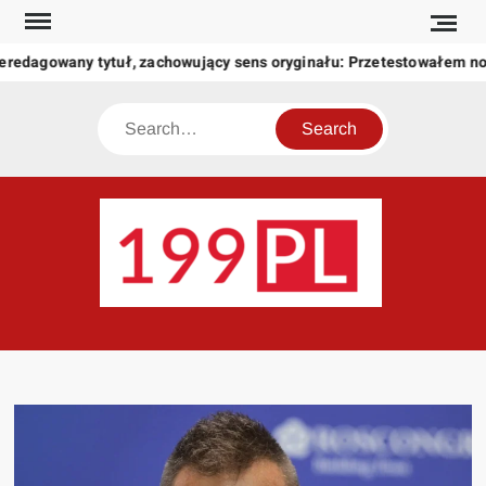
Skip
to
eredagowany tytuł, zachowujący sens oryginału: Przetestowałem n
content
Search
199
Twoje
okno
na
świat