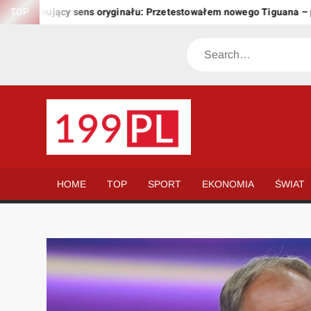
Skip
achowujący sens oryginału: Przetestowałem nowego Tiguana – prze
TOP
to
content
Search
199.PL
Twoje
okno
na
HOME
TOP
SPORT
EKONOMIA
ŚWIAT
świat