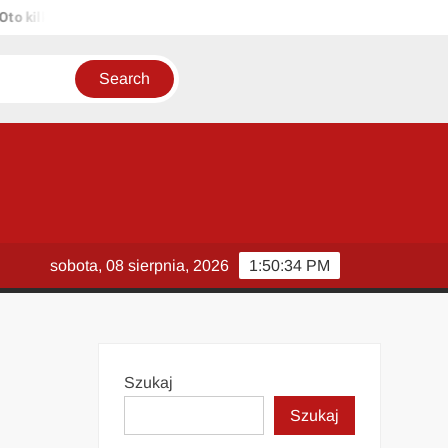
lka propozycji unikalnych tytułów zachowujących sens oryginału: 1. 
sobota, 08 sierpnia, 2026
1:50:35 PM
Szukaj
Szukaj