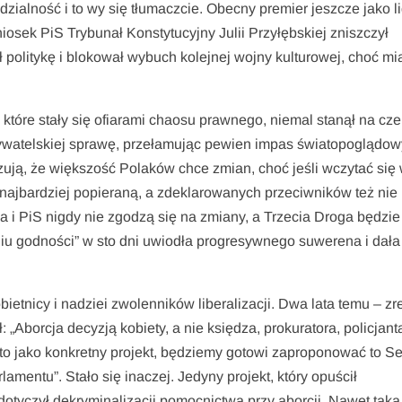
ialność i to wy się tłumaczcie. Obecny premier jeszcze jako l
niosek PiS Trybunał Konstytucyjny Julii Przyłębskiej zniszczył
ł politykę i blokował wybuch kolejnej wojny kulturowej, choć mi
 które stały się ofiarami chaosu prawnego, niemal stanął na cze
bywatelskiej sprawę, przełamując pewien impas światopoglądow
zują, że większość Polaków chce zmian, choć jeśli wczytać się
ją najbardziej popieraną, a zdeklarowanych przeciwników też nie
da i PiS nigdy nie zgodzą się na zmiany, a Trzecia Droga będzie
aniu godności” w sto dni uwiodła progresywnego suwerena i dał
ietnicy i nadziei zwolenników liberalizacji. Dwa lata temu – zr
borcja decyzją kobiety, a nie księdza, prokuratora, policjant
y to jako konkretny projekt, będziemy gotowi zaproponować to S
mentu”. Stało się inaczej. Jedyny projekt, który opuścił
otyczył dekryminalizacji pomocnictwa przy aborcji. Nawet taka