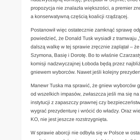
propozycja nie znalazła większości, a premier 
a konserwatywną częścią koalicji rządzącej.
Postanowił więc ostatecznie zamknąć sprawę odp
powiedzieć, że Donald Tusk wysiadł z tramwaju „W
dalszą walkę w tej sprawie zręcznie zaplątał – 
Szymona, Basię i Dorotę. Bo to właśnie Czarzast
komisji nadzwyczajnej Łoboda będą przez najbliż
gniewem wyborców. Nawet jeśli kolejny prezyden
Manewr Tuska ma sprawić, że gniew wyborców go o
od wszelkich impasów, zwłaszcza jeśli ma się na
instytucji z zapaszczy prawnej czy bezpieczeństw
wygrać prezydenturę i wrócić do władzy. Oraz wie
KO, nie jest jeszcze rozstrzygnięta.
W sprawie aborcji nie odbyła się w Polsce w ost