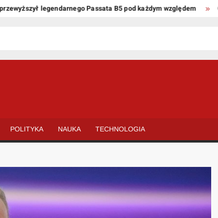
wyższył legendarnego Passata B5 pod każdym względem
Oto ki
POLITYKA
NAUKA
TECHNOLOGIA