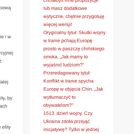
chciałbyś inne propozycje
ępową
lub masz dodatkowe
wytyczne, chętnie przygotuję
więcej wersji!
Oryginalny tytuł: Skutki wojny
ie i w
w Iranie pchają Europę
prosto w paszczę chińskiego
cyjnej
smoka. „Jak mamy to
z
wyjaśnić ludziom?”
Przeredagowany tytuł:
Konflikt w Iranie spycha
alej
Europę w objęcia Chin. „Jak
wytłumaczyć to
ły, by
obywatelom?”
mach
1513. dzień wojny. Czy
Ukraina zdoła przejąć
elity
inicjatywę? Tylko w jednej