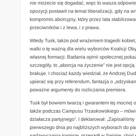
nie możecie się dogadać, więc to wasza odpowiedz
opozycji postawił na temat liberalizacji, gdy na w
kompromis aborcyjny, który przez lata stabilizowa
przeciwników i z lewa, i z prawa.
Wtedy Tusk, także pod wrażeniem tragedii kobiet,
walki o tę ważną dla wielu wyborców Koalicji O
własnej formacji. Badania opinii społecznej poka
szczegóły, to „aborcja na życzenie” nie jest opc
brakuje. I chociaż każdy wiedział, że Andrzej Du
upierać się przy referendum, fantazja o „odzysk
poważne argumenty do rozliczania premiera.
Tusk był bowiem twarzą i gwarantem tej mocnej ob
także podczas Campusu Trzaskowskiego – mówił: „A
działacza partyjnego”. I deklarował: „Zapisaliśm
pierwszego dnia po najbliższych wyborach do parla
nadzwyczajną komisję, przepadł w Sejmie, choć d