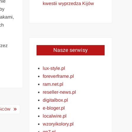
nie
kwestii wyprzedza Kijów
łby
rakami,
ch
rzez
Nasze serwisy
lux-style.pl
foreverframe.pl
ram.net.pl
reseller-news.pl
digitalbox.pl
e-bloger.pl
AŃCÓW
localwire.pl
wzoryikolory.pl
gp7.pl