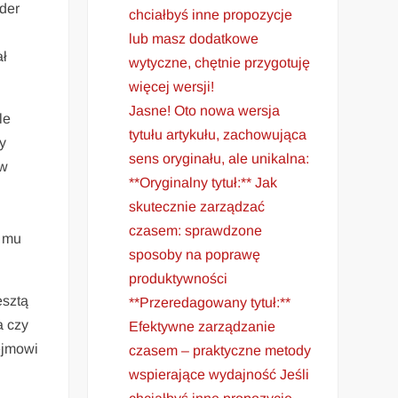
ider
chciałbyś inne propozycje
lub masz dodatkowe
ał
wytyczne, chętnie przygotuję
więcej wersji!
Jasne! Oto nowa wersja
le
tytułu artykułu, zachowująca
y
sens oryginału, ale unikalna:
 w
**Oryginalny tytuł:** Jak
skutecznie zarządzać
czasem: sprawdzone
a mu
sposoby na poprawę
produktywności
esztą
**Przeredagowany tytuł:**
a czy
Efektywne zarządzanie
ejmowi
czasem – praktyczne metody
wspierające wydajność Jeśli