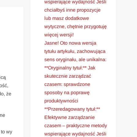
wspierające wydajność Jeśli
chciałbyś inne propozycje
lub masz dodatkowe
wytyczne, chętnie przygotuję
więcej wersji!
Jasne! Oto nowa wersja
tytułu artykułu, zachowująca
sens oryginału, ale unikalna:
**Oryginalny tytuł:** Jak
skutecznie zarządzać
icą
czasem: sprawdzone
ość,
sposoby na poprawę
do, że
produktywności
**Przeredagowany tytuł:**
nne
Efektywne zarządzanie
czasem – praktyczne metody
 to wy
wspierające wydajność Jeśli