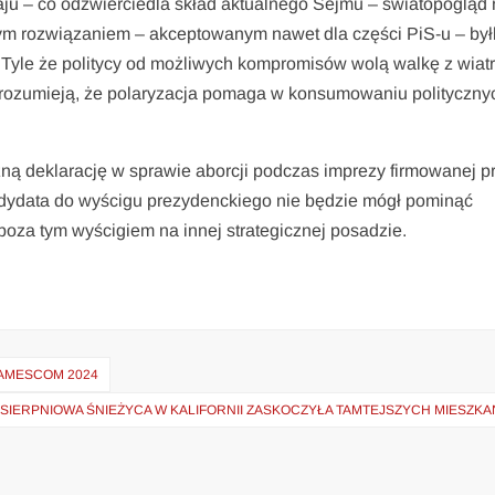
raju – co odzwierciedla skład aktualnego Sejmu – światopogląd 
alnym rozwiązaniem – akceptowanym nawet dla części PiS-u – by
Tyle że politycy od możliwych kompromisów wolą walkę z wiat
y rozumieją, że polaryzacja pomaga w konsumowaniu polityczny
ną deklarację w sprawie aborcji podczas imprezy firmowanej p
ndydata do wyścigu prezydenckiego nie będzie mógł pominąć
 poza tym wyścigiem na innej strategicznej posadzie.
GAMESCOM 2024
SIERPNIOWA ŚNIEŻYCA W KALIFORNII ZASKOCZYŁA TAMTEJSZYCH MIESZK