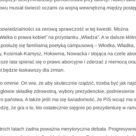
znowu musiał świecić oczami za wojną wewnętrzną między post
owiedzialności za zerową sprawczość w tej kwestii. Można
alka o prawa kobiet” na przystanku „Władza”. A w dalsze kłótn
że posłużę się familiarną poetyką campusową – Włodka, Władka,
y, Kosiniak-Kamysz, Hołownia, Nowacka i stojąca na czele abor
sze lata spierać się o prawo aborcyjne i zderzać z niemocą ora
t będzie łaskawszy dla zmian.
minie. On wie, że aby skutecznie rządzić, trzeba być jak najd
 głowie składkę zdrowotną, wybory prezydenckie, podniesienie
o państwa. A także jeśli ma się świadomość, że PiS wciąż ma si
dzę, że gra o to, kto ostatecznie sięgnie po prezydenturę w ra
atnich latach żadna poważna merytoryczna debata. Progresywne 