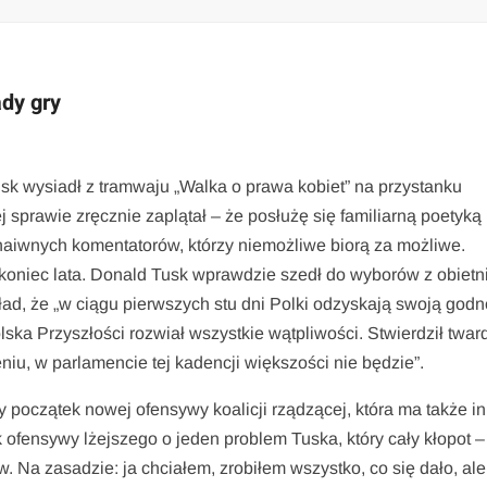
dy gry
 wysiadł z tramwaju „Walka o prawa kobiet” na przystanku
ej sprawie zręcznie zaplątał – że posłużę się familiarną poetyką
iwnych komentatorów, którzy niemożliwe biorą za możliwe.
 koniec lata. Donald Tusk wprawdzie szedł do wyborów z obietn
ład, że „w ciągu pierwszych stu dni Polki odzyskają swoją godn
ka Przyszłości rozwiał wszystkie wątpliwości. Stwierdził twar
niu, w parlamencie tej kadencji większości nie będzie”.
wy początek nowej ofensywy koalicji rządzącej, która ma także i
 ofensywy lżejszego o jeden problem Tuska, który cały kłopot –
w. Na zasadzie: ja chciałem, zrobiłem wszystko, co się dało, ale