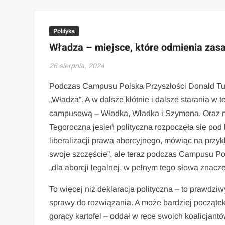
Polityka
Władza – miejsce, które odmienia zasa
26 sierpnia, 2024
Podczas Campusu Polska Przyszłości Donald Tusk
„Władza”. A w dalsze kłótnie i dalsze starania w t
campusową – Włodka, Władka i Szymona. Oraz na
Tegoroczna jesień polityczna rozpoczęła się pod
liberalizacji prawa aborcyjnego, mówiąc na przyk
swoje szczęście”, ale teraz podczas Campusu Pols
„dla aborcji legalnej, w pełnym tego słowa znacze
To więcej niż deklaracja polityczna – to prawdzi
sprawy do rozwiązania. A może bardziej początek
gorący kartofel – oddał w ręce swoich koalicjantó