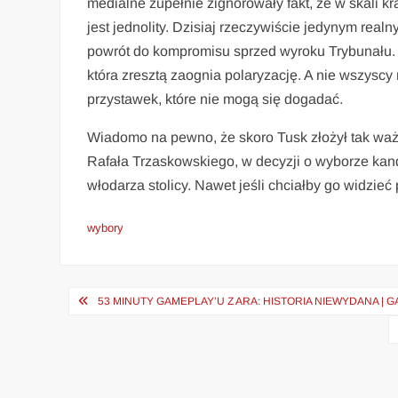
medialne zupełnie zignorowały fakt, że w skali k
jest jednolity. Dzisiaj rzeczywiście jedynym re
powrót do kompromisu sprzed wyroku Trybunału. 
która zresztą zaognia polaryzację. A nie wszysc
przystawek, które nie mogą się dogadać.
Wiadomo na pewno, że skoro Tusk złożył tak waż
Rafała Trzaskowskiego, w decyzji o wyborze ka
włodarza stolicy. Nawet jeśli chciałby go widzieć
wybory
Nawigacja
53 MINUTY GAMEPLAY’U Z ARA: HISTORIA NIEWYDANA | 
wpisu