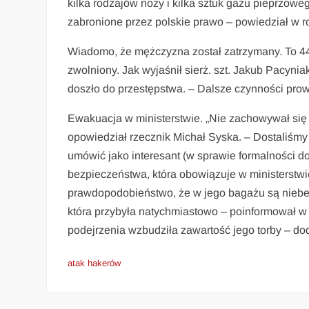
kilka rodzajów noży i kilka sztuk gazu pieprzow
zabronione przez polskie prawo – powiedział w roz
Wiadomo, że mężczyzna został zatrzymany. To 44-
zwolniony. Jak wyjaśnił sierż. szt. Jakub Pacyn
doszło do przestępstwa. – Dalsze czynności pro
Ewakuacja w ministerstwie. „Nie zachowywał się
opowiedział rzecznik Michał Syska. – Dostaliśmy s
umówić jako interesant (w sprawie formalności 
bezpieczeństwa, która obowiązuje w ministerstwie
prawdopodobieństwo, że w jego bagażu są niebe
która przybyła natychmiastowo – poinformował w
podejrzenia wzbudziła zawartość jego torby – do
atak hakerów