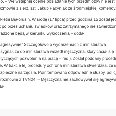
ego. – We wstępnej ocenie posiadanie tych przedmiotów nie jest
mowie z sierż. szt. Jakub Pacyniak ze śródmiejskiej komendy
letni Białorusin. W środę (17 lipca) przed godziną 15 został j
iak po przesłuchaniu świadków oraz zatrzymanego nie stwierdzo
wadzone będą w kierunku wykroczenia – dodał.
 agresywnie” Szczegółowo o wydarzeniach z ministerstwa
ygnał, że do ministerstwa wszedł mężczyzna, który chciał się
dotyczących pozwolenia na pracę – red.). Został poddany proced
. W trakcie tej procedury ochrona ministerstwa stwierdziła, że i
zpieczne narzędzia. Poinformowano odpowiednie służby, policj
 rozmowie z TVN24. – Mężczyzna nie zachowywał się agresyw
dał.