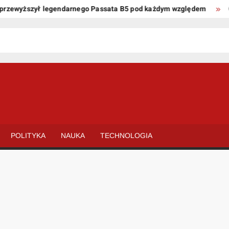
ewyższył legendarnego Passata B5 pod każdym względem
Oto k
POLITYKA
NAUKA
TECHNOLOGIA