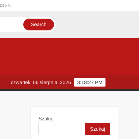
ilka propozycji unikalnych tytułów zachowujących sens oryginału: 1.
czwartek, 06 sierpnia, 2026
8:18:28 PM
Szukaj
Szukaj