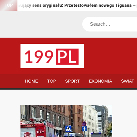
Skip
zachowujący sens oryginału: Przetestowałem nowego Tiguana – prz
TOP
to
content
Search
199.PL
Twoje
okno
na
HOME
TOP
SPORT
EKONOMIA
ŚWIAT
świat