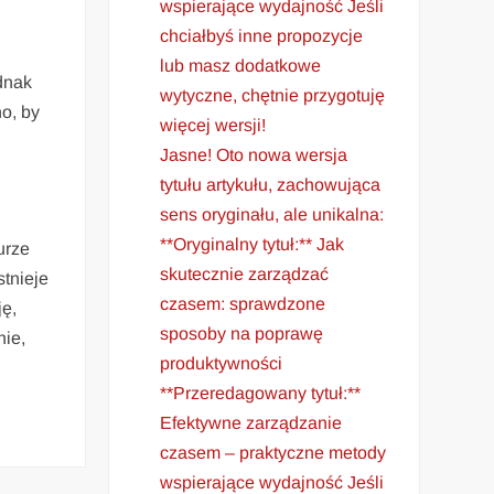
wspierające wydajność Jeśli
.
chciałbyś inne propozycje
lub masz dodatkowe
ednak
wytyczne, chętnie przygotuję
no, by
więcej wersji!
Jasne! Oto nowa wersja
tytułu artykułu, zachowująca
sens oryginału, ale unikalna:
**Oryginalny tytuł:** Jak
urze
skutecznie zarządzać
stnieje
czasem: sprawdzone
ę,
sposoby na poprawę
nie,
produktywności
**Przeredagowany tytuł:**
Efektywne zarządzanie
czasem – praktyczne metody
wspierające wydajność Jeśli