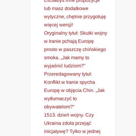
chciałbyś inne propozycje
lub masz dodatkowe
wytyczne, chętnie przygotuję
więcej wersji!
Oryginalny tytuł: Skutki wojny
w Iranie pchają Europę
prosto w paszczę chińskiego
smoka. „Jak mamy to
wyjaśnić ludziom?”
Przeredagowany tytuł:
Konflikt w Iranie spycha
Europę w objęcia Chin. „Jak
wytłumaczyć to
obywatelom?”
1513. dzień wojny. Czy
Ukraina zdoła przejąć
inicjatywę? Tylko w jednej