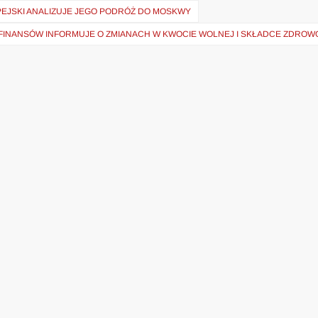
EJSKI ANALIZUJE JEGO PODRÓŻ DO MOSKWY
 FINANSÓW INFORMUJE O ZMIANACH W KWOCIE WOLNEJ I SKŁADCE ZDROW