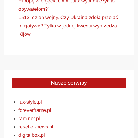
Europę w objęcia Chin. „Jak wytłumaczyć to
obywatelom?”
1513. dzień wojny. Czy Ukraina zdoła przejąć
inicjatywę? Tylko w jednej kwestii wyprzedza
Kijów
Nasze serwisy
lux-style.pl
foreverframe.pl
ram.net.pl
reseller-news.pl
digitalbox.pl