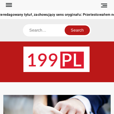
Skip
to
zeredagowany tytuł, zachowujący sens oryginału: Przetestowałem 
content
Search
199
Twoje
okno
na
świat