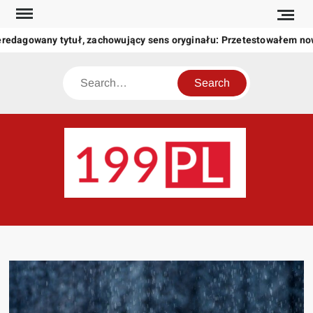
Skip
to
redagowany tytuł, zachowujący sens oryginału: Przetestowałem no
content
Search
199
Twoje
okno
na
świat