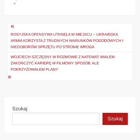
„`
Nawigacja
wpisu
ROSYJSKA OFENSYWA UTKNĘŁA W MIEJSCU – UKRAIŃSKA
ARMIA KORZYSTA Z TRUDNYCH WARUNKÓW POGODOWYCH I
NIEDOBORÓW SPRZĘTU PO STRONIE WROGA
WOJCIECH SZCZĘSNY W ROZMOWIE Z NATEMAT: MIAŁEM
ZAKOŃCZYĆ KARIERĘ W FILMOWY SPOSÓB, ALE
POKRZYŻOWAŁEM PLANY
Szukaj
Szukaj