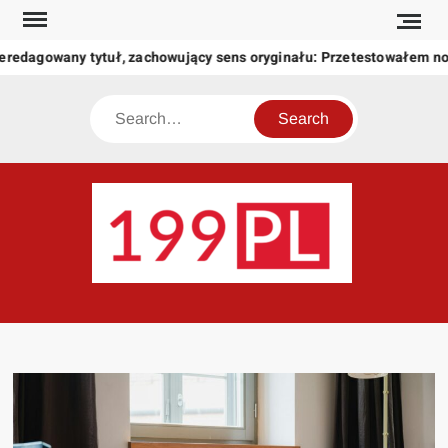
Skip
to
eredagowany tytuł, zachowujący sens oryginału: Przetestowałem n
content
Search
199
Twoje
okno
na
świat