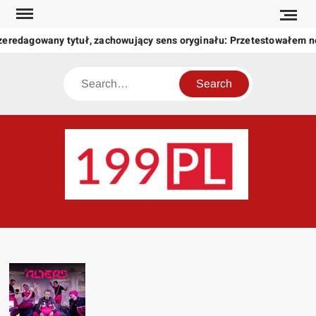
Skip
to
zeredagowany tytuł, zachowujący sens oryginału: Przetestowałem 
content
Search
199
Twoje
okno
na
świat