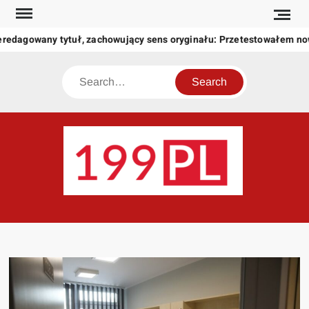
Skip
to
eredagowany tytuł, zachowujący sens oryginału: Przetestowałem n
content
Search
199
Twoje
okno
na
świat