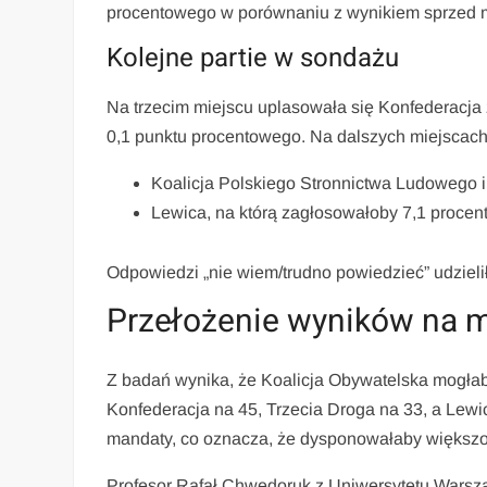
procentowego w porównaniu z wynikiem sprzed m
Kolejne partie w sondażu
Na trzecim miejscu uplasowała się Konfederacja 
0,1 punktu procentowego. Na dalszych miejscach 
Koalicja Polskiego Stronnictwa Ludowego i P
Lewica, na którą zagłosowałoby 7,1 procen
Odpowiedzi „nie wiem/trudno powiedzieć” udzieli
Przełożenie wyników na m
Z badań wynika, że Koalicja Obywatelska mogłab
Konfederacja na 45, Trzecia Droga na 33, a Lew
mandaty, co oznacza, że dysponowałaby większo
Profesor Rafał Chwedoruk z Uniwersytetu Warsz