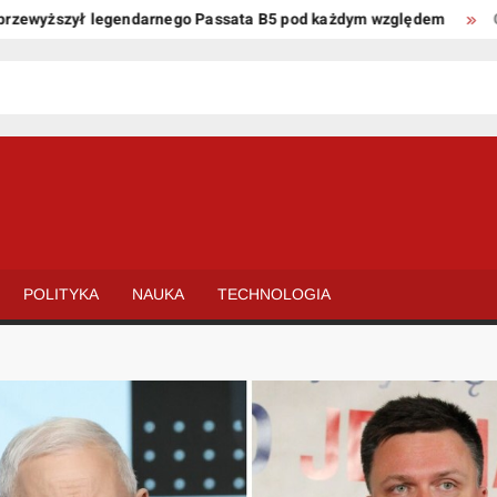
yższył legendarnego Passata B5 pod każdym względem
Oto kil
POLITYKA
NAUKA
TECHNOLOGIA