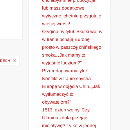
chciałbyś inne propozycje
lub masz dodatkowe
wytyczne, chętnie przygotuję
więcej wersji!
Oryginalny tytuł: Skutki wojny
w Iranie pchają Europę
prosto w paszczę chińskiego
smoka. „Jak mamy to
 DECH
wyjaśnić ludziom?”
Przeredagowany tytuł:
Konflikt w Iranie spycha
Europę w objęcia Chin. „Jak
wytłumaczyć to
obywatelom?”
1513. dzień wojny. Czy
Ukraina zdoła przejąć
inicjatywę? Tylko w jednej