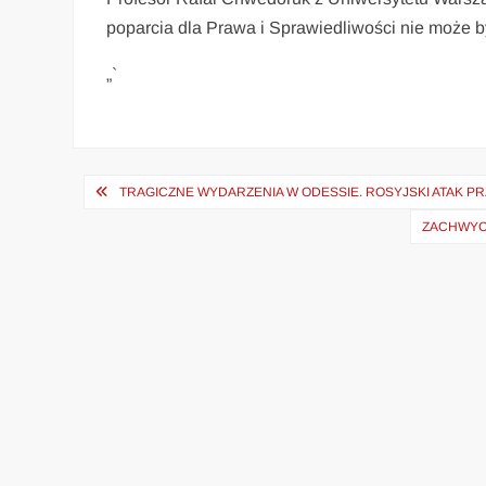
poparcia dla Prawa i Sprawiedliwości nie może by
„`
Nawigacja
TRAGICZNE WYDARZENIA W ODESSIE. ROSYJSKI ATAK PRZ
wpisu
ZACHWYC