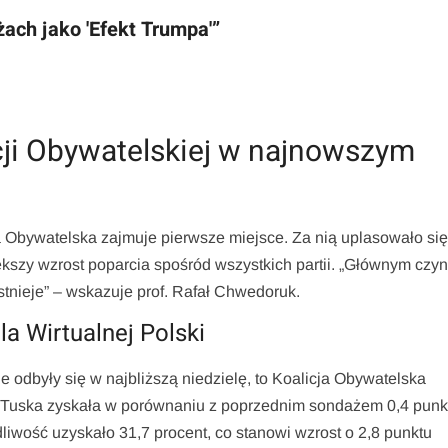
ach jako 'Efekt Trumpa'”
cji Obywatelskiej w najnowszym
Obywatelska zajmuje pierwsze miejsce. Za nią uplasowało si
kszy wzrost poparcia spośród wszystkich partii. „Głównym czy
stnieje” – wskazuje prof. Rafał Chwedoruk.
a Wirtualnej Polski
 odbyły się w najbliższą niedzielę, to Koalicja Obywatelska
 Tuska zyskała w porównaniu z poprzednim sondażem 0,4 punk
liwość uzyskało 31,7 procent, co stanowi wzrost o 2,8 punktu