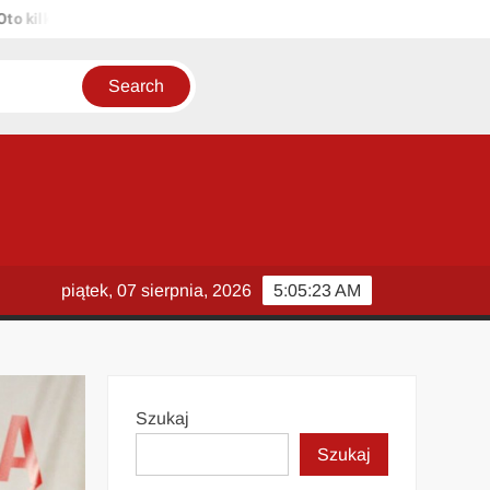
ka propozycji unikalnych tytułów zachowujących sens oryginału: 1. P
piątek, 07 sierpnia, 2026
5:05:24 AM
Szukaj
Szukaj