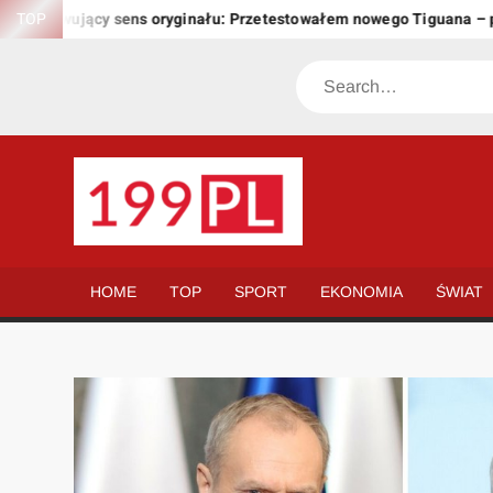
Skip
chowujący sens oryginału: Przetestowałem nowego Tiguana – przew
TOP
to
content
Search
199.PL
Twoje
okno
na
HOME
TOP
SPORT
EKONOMIA
ŚWIAT
świat