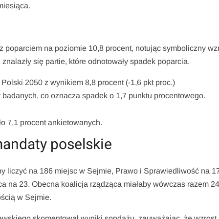
iesiąca.
z poparciem na poziomie 10,8 procent, notując symboliczny wzr
znalazły się partie, które odnotowały spadek poparcia.
olski 2050 z wynikiem 8,8 procent (-1,6 pkt proc.)
t badanych, co oznacza spadek o 1,7 punktu procentowego.
ło 7,1 procent ankietowanych.
andaty poselskie
y liczyć na 186 miejsc w Sejmie, Prawo i Sprawiedliwość na 1
ica na 23. Obecna koalicja rządząca miałaby wówczas razem 2
ścią w Sejmie.
awskiego skomentował wyniki sondażu, zauważając, że wzrost