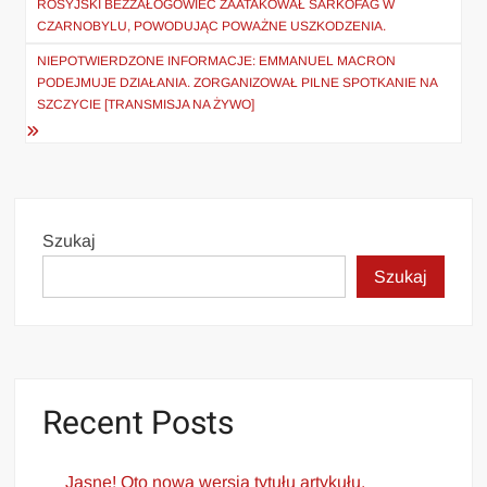
wpisu
ROSYJSKI BEZZAŁOGOWIEC ZAATAKOWAŁ SARKOFAG W
CZARNOBYLU, POWODUJĄC POWAŻNE USZKODZENIA.
NIEPOTWIERDZONE INFORMACJE: EMMANUEL MACRON
PODEJMUJE DZIAŁANIA. ZORGANIZOWAŁ PILNE SPOTKANIE NA
SZCZYCIE [TRANSMISJA NA ŻYWO]
Szukaj
Szukaj
Recent Posts
Jasne! Oto nowa wersja tytułu artykułu,