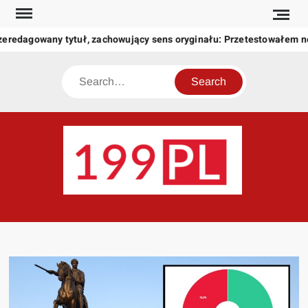
Skip
to
zeredagowany tytuł, zachowujący sens oryginału: Przetestowałem 
content
Search
199
Twoje
okno
na
świat