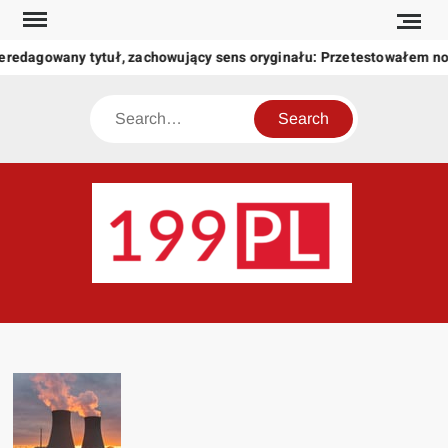
Skip
to
eredagowany tytuł, zachowujący sens oryginału: Przetestowałem n
content
Search
199
Twoje
okno
na
świat