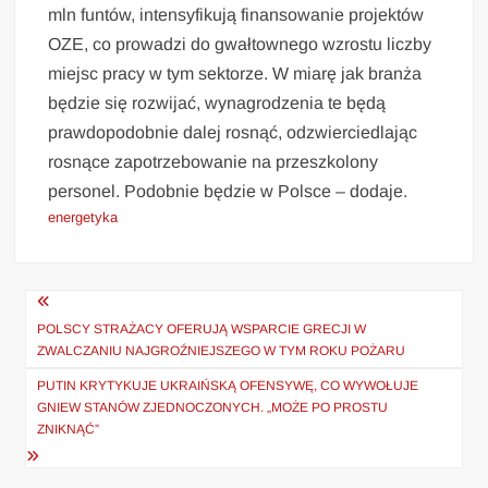
mln funtów, intensyfikują finansowanie projektów
OZE, co prowadzi do gwałtownego wzrostu liczby
miejsc pracy w tym sektorze. W miarę jak branża
będzie się rozwijać, wynagrodzenia te będą
prawdopodobnie dalej rosnąć, odzwierciedlając
rosnące zapotrzebowanie na przeszkolony
personel. Podobnie będzie w Polsce – dodaje.
energetyka
Nawigacja
wpisu
POLSCY STRAŻACY OFERUJĄ WSPARCIE GRECJI W
ZWALCZANIU NAJGROŹNIEJSZEGO W TYM ROKU POŻARU
PUTIN KRYTYKUJE UKRAIŃSKĄ OFENSYWĘ, CO WYWOŁUJE
GNIEW STANÓW ZJEDNOCZONYCH. „MOŻE PO PROSTU
ZNIKNĄĆ”