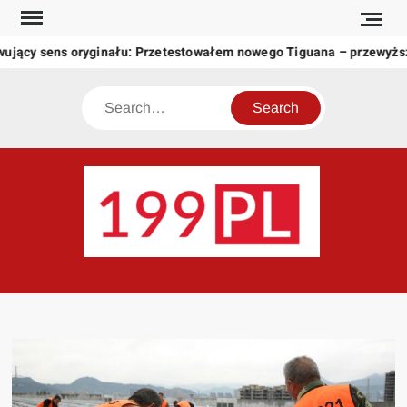
Skip
to
wujący sens oryginału: Przetestowałem nowego Tiguana – przewyżs
content
Search
199
Twoje
okno
na
świat