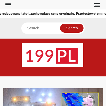
Skip
to
eredagowany tytuł, zachowujący sens oryginału: Przetestowałem n
content
Search
199
Twoje
okno
na
świat