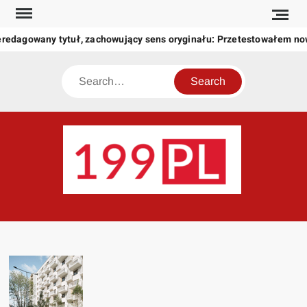
Skip
to
eredagowany tytuł, zachowujący sens oryginału: Przetestowałem n
content
Search
199
Twoje
okno
na
świat