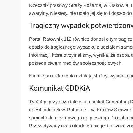
Rzecznik prasowy Straży Pożarnej w Krakowie, Hu
awaryjny. Niestety, nie udało jej się to i doszło
Tragiczny wypadek potwierdzon
Portal Ratownik 112 również donosi o tym tragic
doszło do tragicznego wypadku z udziałem samoch
informacji, które otrzymaliśmy, wynika, że osoba 
pośrednictwem mediów społecznościowych.
Na miejscu zdarzenia działają służby, wyjaśniaj
Komunikat GDDKiA
Tvn24.pl przytacza także komunikat Generalnej D
na A4, odcinek w. Południe – w. Kraków Skawina
samochodu ciężarowego na pieszego, 1 osoba pon
Przewidywany czas utrudnień nie jest jeszcze zn