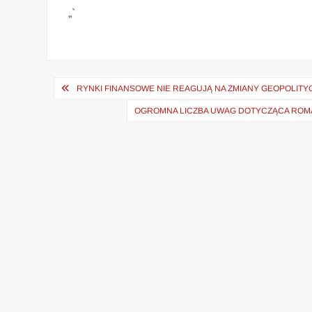
„`
Nawigacja
RYNKI FINANSOWE NIE REAGUJĄ NA ZMIANY GEOPOLITY
wpisu
OGROMNA LICZBA UWAG DOTYCZĄCA ROMAN