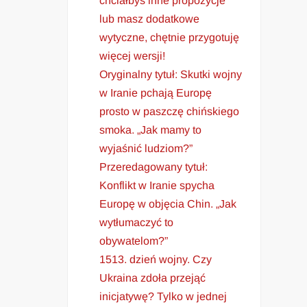
chciałbyś inne propozycje
lub masz dodatkowe
wytyczne, chętnie przygotuję
więcej wersji!
Oryginalny tytuł: Skutki wojny
w Iranie pchają Europę
prosto w paszczę chińskiego
smoka. „Jak mamy to
wyjaśnić ludziom?”
Przeredagowany tytuł:
Konflikt w Iranie spycha
Europę w objęcia Chin. „Jak
wytłumaczyć to
obywatelom?”
1513. dzień wojny. Czy
Ukraina zdoła przejąć
inicjatywę? Tylko w jednej