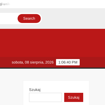
nikalnych tytułów zachowujących sens oryginału: 1. Pasażerowie Ryan
sobota, 08 sierpnia, 2026
1:06:41 PM
Szukaj
Szukaj