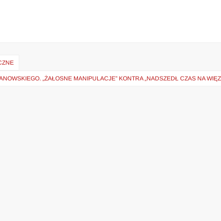
CZNE
OWSKIEGO. „ŻAŁOSNE MANIPULACJE” KONTRA „NADSZEDŁ CZAS NA WIĘZI