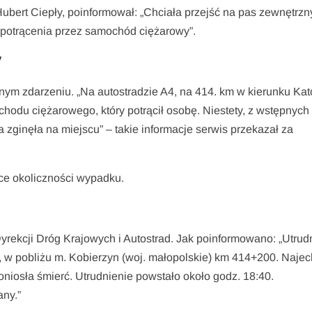
bert Ciepły, poinformował: „Chciała przejść na pas zewnętrzn
 do potrącenia przez samochód ciężarowy”.
y
znym zdarzeniu. „Na autostradzie A4, na 414. km w kierunku Kat
odu ciężarowego, który potrącił osobę. Niestety, z wstępnych
ta zginęła na miejscu” – takie informacje serwis przekazał za
ące okoliczności wypadku.
yrekcji Dróg Krajowych i Autostrad. Jak poinformowano: „Utrud
, w pobliżu m. Kobierzyn (woj. małopolskie) km 414+200. Naje
iosła śmierć. Utrudnienie powstało około godz. 18:40.
any.”