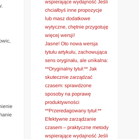
wspierające wydajność Jeśli
y,
chciałbyś inne propozycje
lub masz dodatkowe
wytyczne, chętnie przygotuję
więcej wersji!
owic,
Jasne! Oto nowa wersja
tytułu artykułu, zachowująca
sens oryginału, ale unikalna:
**Oryginalny tytuł:** Jak
skutecznie zarządzać
czasem: sprawdzone
sposoby na poprawę
produktywności
nienie
**Przeredagowany tytuł:**
chanie
Efektywne zarządzanie
czasem – praktyczne metody
wspierające wydajność Jeśli