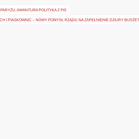
PARYŻU. AWANTURA POLITYKA Z PIS
CH I PIASKOWNIC – NOWY POMYSŁ RZĄDU NA ZAPEŁNIENIE DZIURY BUDŻE