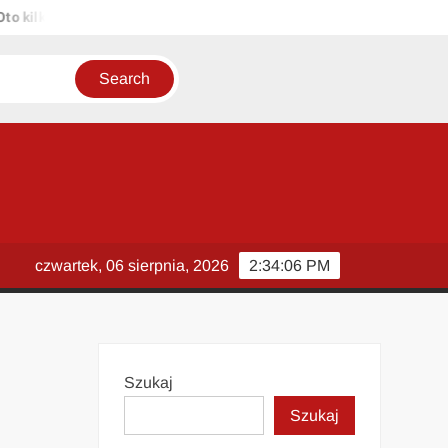
lka propozycji unikalnych tytułów zachowujących sens oryginału: 1. 
czwartek, 06 sierpnia, 2026
2:34:07 PM
Szukaj
Szukaj