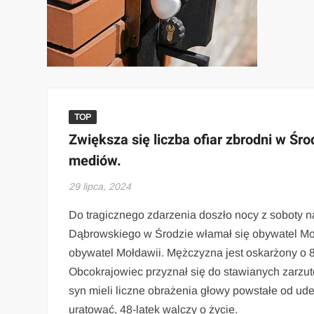
TOP
Zwiększa się liczba ofiar zbrodni w Śr
mediów.
29 lipca, 2024
Do tragicznego zdarzenia doszło nocy z soboty na
Dąbrowskiego w Środzie włamał się obywatel Moł
obywatel Mołdawii. Mężczyzna jest oskarżony o 84
Obcokrajowiec przyznał się do stawianych zarzutó
syn mieli liczne obrażenia głowy powstałe od uderz
uratować, 48-latek walczy o życie.