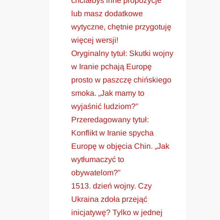
chciałbyś inne propozycje
lub masz dodatkowe
wytyczne, chętnie przygotuję
więcej wersji!
Oryginalny tytuł: Skutki wojny
w Iranie pchają Europę
prosto w paszczę chińskiego
smoka. „Jak mamy to
wyjaśnić ludziom?”
Przeredagowany tytuł:
Konflikt w Iranie spycha
Europę w objęcia Chin. „Jak
wytłumaczyć to
obywatelom?”
1513. dzień wojny. Czy
Ukraina zdoła przejąć
inicjatywę? Tylko w jednej