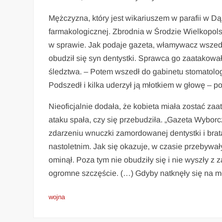
Mężczyzna, który jest wikariuszem w parafii w Dą
farmakologicznej. Zbrodnia w Środzie Wielkopols
w sprawie. Jak podaje gazeta, włamywacz wszedł
obudził się syn dentystki. Sprawca go zaatakowa
śledztwa. – Potem wszedł do gabinetu stomatolog
Podszedł i kilka uderzył ją młotkiem w głowę – po
Nieoficjalnie dodała, że kobieta miała zostać 
ataku spała, czy się przebudziła. „Gazeta Wyborc
zdarzeniu wnuczki zamordowanej dentystki i bratan
nastoletnim. Jak się okazuje, w czasie przebywa
ominął. Poza tym nie obudziły się i nie wyszły z 
ogromne szczęście. (…) Gdyby natknęły się na mo
wojna