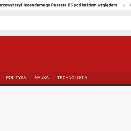
wyższył legendarnego Passata B5 pod każdym względem
Oto ki
POLITYKA
NAUKA
TECHNOLOGIA