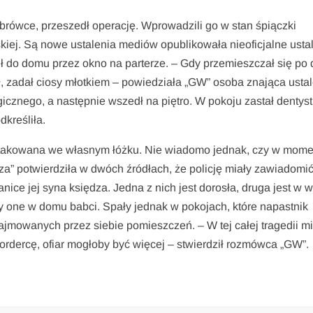
brówce, przeszedł operację. Wprowadzili go w stan śpiączki
kiej. Są nowe ustalenia mediów opublikowała nieoficjalne usta
 do domu przez okno na parterze. – Gdy przemieszczał się po
ł, zadał ciosy młotkiem – powiedziała „GW” osoba znająca usta
icznego, a następnie wszedł na piętro. W pokoju zastał dentyst
dkreśliła.
zaatakowana we własnym łóżku. Nie wiadomo jednak, czy w mom
za” potwierdziła w dwóch źródłach, że policję miały zawiadomić
ice jej syna księdza. Jedna z nich jest dorosła, druga jest w 
ły one w domu babci. Spały jednak w pokojach, które napastnik
zajmowanych przez siebie pomieszczeń. – W tej całej tragedii mi
rdercę, ofiar mogłoby być więcej – stwierdził rozmówca „GW”.