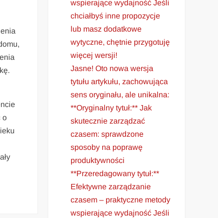
wspierające wydajność Jeśli
chciałbyś inne propozycje
lub masz dodatkowe
lenia
wytyczne, chętnie przygotuję
 domu,
więcej wersji!
lenia
Jasne! Oto nowa wersja
kę.
tytułu artykułu, zachowująca
sens oryginału, ale unikalna:
encie
**Oryginalny tytuł:** Jak
 o
skutecznie zarządzać
wieku
czasem: sprawdzone
sposoby na poprawę
ały
produktywności
**Przeredagowany tytuł:**
Efektywne zarządzanie
czasem – praktyczne metody
wspierające wydajność Jeśli