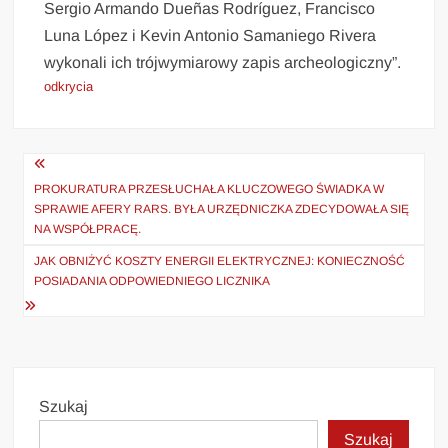
Sergio Armando Dueñas Rodríguez, Francisco
Luna López i Kevin Antonio Samaniego Rivera
wykonali ich trójwymiarowy zapis archeologiczny”.
odkrycia
Nawigacja
wpisu
PROKURATURA PRZESŁUCHAŁA KLUCZOWEGO ŚWIADKA W
SPRAWIE AFERY RARS. BYŁA URZĘDNICZKA ZDECYDOWAŁA SIĘ
NA WSPÓŁPRACĘ.
JAK OBNIŻYĆ KOSZTY ENERGII ELEKTRYCZNEJ: KONIECZNOŚĆ
POSIADANIA ODPOWIEDNIEGO LICZNIKA
Szukaj
Szukaj