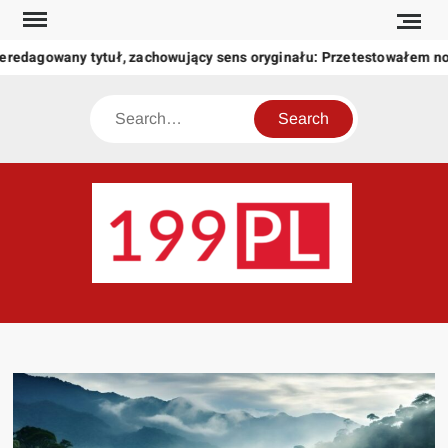
Skip
to
eredagowany tytuł, zachowujący sens oryginału: Przetestowałem n
content
Search
199
Twoje
okno
na
świat