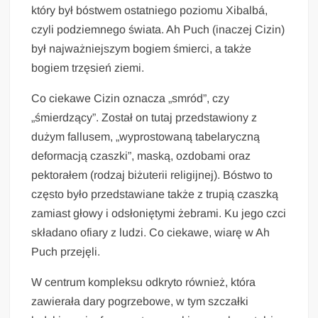
który był bóstwem ostatniego poziomu Xibalbá,
czyli podziemnego świata. Ah Puch (inaczej Cizin)
był najważniejszym bogiem śmierci, a także
bogiem trzęsień ziemi.
Co ciekawe Cizin oznacza „smród”, czy
„śmierdzący”. Został on tutaj przedstawiony z
dużym fallusem, „wyprostowaną tabelaryczną
deformacją czaszki”, maską, ozdobami oraz
pektorałem (rodzaj biżuterii religijnej). Bóstwo to
często było przedstawiane także z trupią czaszką
zamiast głowy i odsłoniętymi żebrami. Ku jego czci
składano ofiary z ludzi. Co ciekawe, wiarę w Ah
Puch przejęli.
W centrum kompleksu odkryto również, która
zawierała dary pogrzebowe, w tym szczałki