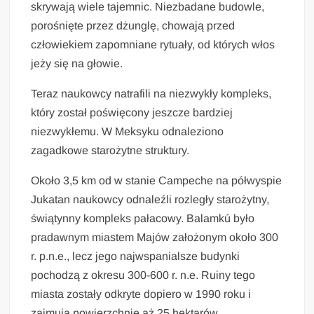
skrywają wiele tajemnic. Niezbadane budowle,
porośnięte przez dżunglę, chowają przed
człowiekiem zapomniane rytuały, od których włos
jeży się na głowie.
Teraz naukowcy natrafili na niezwykły kompleks,
który został poświęcony jeszcze bardziej
niezwykłemu. W Meksyku odnaleziono
zagadkowe starożytne struktury.
Około 3,5 km od w stanie Campeche na półwyspie
Jukatan naukowcy odnaleźli rozległy starożytny,
świątynny kompleks pałacowy. Balamkú było
pradawnym miastem Majów założonym około 300
r. p.n.e., lecz jego najwspanialsze budynki
pochodzą z okresu 300-600 r. n.e. Ruiny tego
miasta zostały odkryte dopiero w 1990 roku i
zajmują powierzchnię aż 25 hektarów.