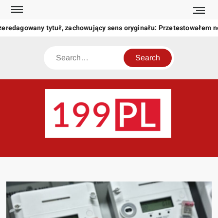
Skip
to
zeredagowany tytuł, zachowujący sens oryginału: Przetestowałem 
content
Search
199
Twoje
okno
na
świat