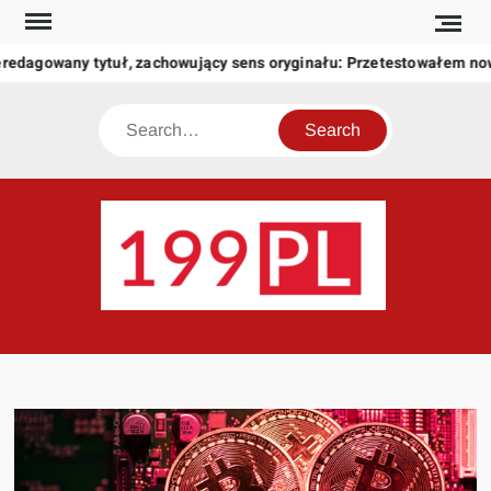
Skip
to
redagowany tytuł, zachowujący sens oryginału: Przetestowałem no
content
Search
199
Twoje
okno
na
świat