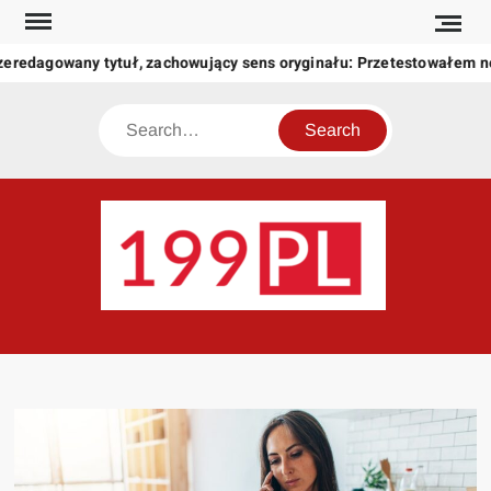
Skip
to
zeredagowany tytuł, zachowujący sens oryginału: Przetestowałem 
content
Search
199
Twoje
okno
na
świat