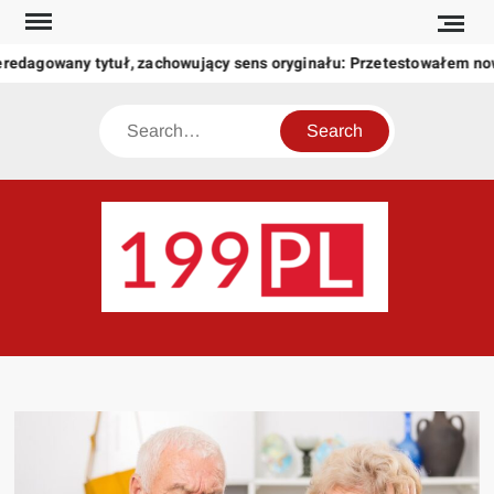
Skip
to
redagowany tytuł, zachowujący sens oryginału: Przetestowałem no
content
Search
199
Twoje
okno
na
świat