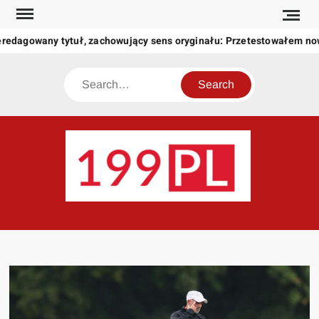
Skip
to
eredagowany tytuł, zachowujący sens oryginału: Przetestowałem n
content
Search
199
Twoje
okno
na
świat