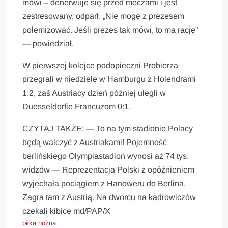
mówi – denerwuje się przed meczami i jest
zestresowany, odparł. „Nie mogę z prezesem
polemizować. Jeśli prezes tak mówi, to ma rację”
— powiedział.
W pierwszej kolejce podopieczni Probierza
przegrali w niedzielę w Hamburgu z Holendrami
1:2, zaś Austriacy dzień później ulegli w
Duesseldorfie Francuzom 0:1.
CZYTAJ TAKŻE: — To na tym stadionie Polacy
będą walczyć z Austriakami! Pojemność
berlińskiego Olympiastadion wynosi aż 74 tys.
widzów — Reprezentacja Polski z opóźnieniem
wyjechała pociągiem z Hanoweru do Berlina.
Zagra tam z Austrią. Na dworcu na kadrowiczów
czekali kibice md/PAP/X
piłka nożna