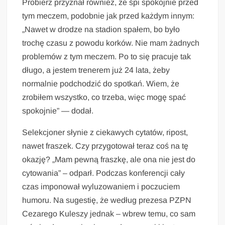
Probierz przyznał również, że śpi spokojnie przed
tym meczem, podobnie jak przed każdym innym:
„Nawet w drodze na stadion spałem, bo było
trochę czasu z powodu korków. Nie mam żadnych
problemów z tym meczem. Po to się pracuje tak
długo, a jestem trenerem już 24 lata, żeby
normalnie podchodzić do spotkań. Wiem, że
zrobiłem wszystko, co trzeba, więc mogę spać
spokojnie” — dodał.
Selekcjoner słynie z ciekawych cytatów, ripost,
nawet fraszek. Czy przygotował teraz coś na tę
okazję? „Mam pewną fraszkę, ale ona nie jest do
cytowania” – odparł. Podczas konferencji cały
czas imponował wyluzowaniem i poczuciem
humoru. Na sugestię, że według prezesa PZPN
Cezarego Kuleszy jednak – wbrew temu, co sam