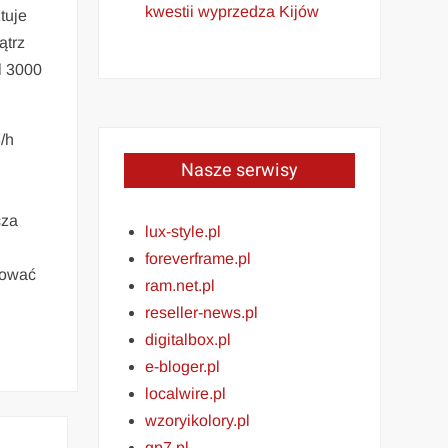
kwestii wyprzedza Kijów
tuje
ątrz
l 3000
/h
Nasze serwisy
cza
lux-style.pl
foreverframe.pl
tować
ram.net.pl
reseller-news.pl
digitalbox.pl
e-bloger.pl
localwire.pl
wzoryikolory.pl
gp7.pl