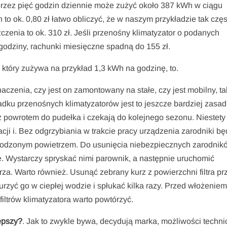
rzez pięć godzin dziennie może zużyć około 387 kWh w ciągu
to ok. 0,80 zł łatwo obliczyć, że w naszym przykładzie tak częs
zenia to ok. 310 zł. Jeśli przenośny klimatyzator o podanych
 godziny, rachunki miesięczne spadną do 155 zł.
 który zużywa na przykład 1,3 kWh na godzinę, to.
czenia, czy jest on zamontowany na stałe, czy jest mobilny, ta
dku przenośnych klimatyzatorów jest to jeszcze bardziej zasad
 z powrotem do pudełka i czekają do kolejnego sezonu. Niestety 
ji i. Bez odgrzybiania w trakcie pracy urządzenia zarodniki b
łodzonym powietrzem. Do usunięcia niebezpiecznych zarodnik
ze. Wystarczy spryskać nimi parownik, a następnie uruchomić
trza. Warto również. Usunąć zebrany kurz z powierzchni filtra pr
zyć go w ciepłej wodzie i spłukać kilka razy. Przed włożeniem f
iltrów klimatyzatora warto powtórzyć.
lepszy?
. Jak to zwykle bywa, decydują marka, możliwości techn