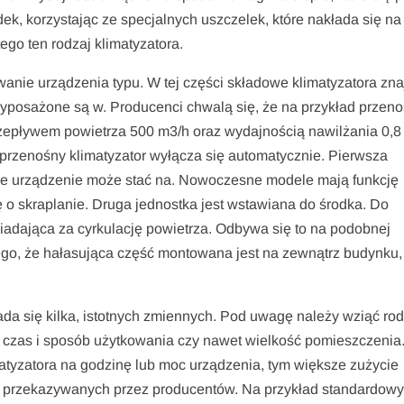
ek, korzystając ze specjalnych uszczelek, które nakłada się na
ego ten rodzaj klimatyzatora.
anie urządzenia typu. W tej części składowe klimatyzatora zna
yposażone są w. Producenci chwalą się, że na przykład przen
rzepływem powietrza 500 m3/h oraz wydajnością nawilżania 0,8 l
przenośny klimatyzator wyłącza się automatycznie. Pierwsza
kie urządzenie może stać na. Nowoczesne modele mają funkcję
 o skraplanie. Druga jednostka jest wstawiana do środka. Do
iadająca za cyrkulację powietrza. Odbywa się to na podobnej
atego, że hałasująca część montowana jest na zewnątrz budynku,
da się kilka, istotnych zmiennych. Pod uwagę należy wziąć rod
, czas i sposób użytkowania czy nawet wielkość pomieszczenia
atyzatora na godzinę lub moc urządzenia, tym większe zużycie
ch przekazywanych przez producentów. Na przykład standardow