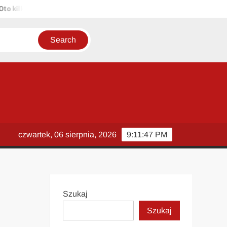
ka propozycji unikalnych tytułów zachowujących sens oryginału: 1. P
czwartek, 06 sierpnia, 2026
9:11:48 PM
Szukaj
Szukaj