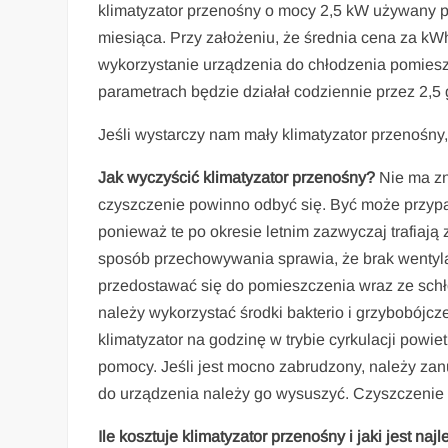
klimatyzator przenośny o mocy 2,5 kW używany p
miesiąca. Przy założeniu, że średnia cena za kWh 
wykorzystanie urządzenia do chłodzenia pomieszc
parametrach będzie działał codziennie przez 2,5
Jeśli wystarczy nam mały klimatyzator przenośny,
Jak wyczyścić klimatyzator przenośny?
Nie ma zna
czyszczenie powinno odbyć się. Być może przypa
ponieważ te po okresie letnim zazwyczaj trafiają
sposób przechowywania sprawia, że brak wentylac
przedostawać się do pomieszczenia wraz ze sch
należy wykorzystać środki bakterio i grzybobójc
klimatyzator na godzinę w trybie cyrkulacji powie
pomocy. Jeśli jest mocno zabrudzony, należy zanur
do urządzenia należy go wysuszyć. Czyszczenie f
Ile kosztuje klimatyzator przenośny i jaki jest naj