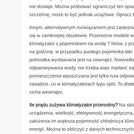
nie dostaje. Można próbować ograniczyć ten spad
szczelinę, może to być jednak uciążliwe. Oprocz t
Innym, alternatywnym rozwiązaniem jest zastosow
się w zamkniętej obudowie. Przenośne modele w
klimatyzator z pojemnikiem na wodę 7 litrów, z p
na godzinę. w przypadku pustego pojemnika taki 
jednostka wystawiana jest na zewnątrz. Niewiel
odparowywania wody, nie trzeba więc martwić się
pomieszczenia wpuszczana jest tylko rura odpow
zasadzie, co w klimatyzatorach typu split. To dl
cicha wewnątrz.
Ile prądu zużywa klimatyzator przenośny?
Na skła
urządzenia, wielkość, efektywność energetyczna
założenia im większa pojemność chłodnicza klim
energii. Można to obliczyć z danych techniczny