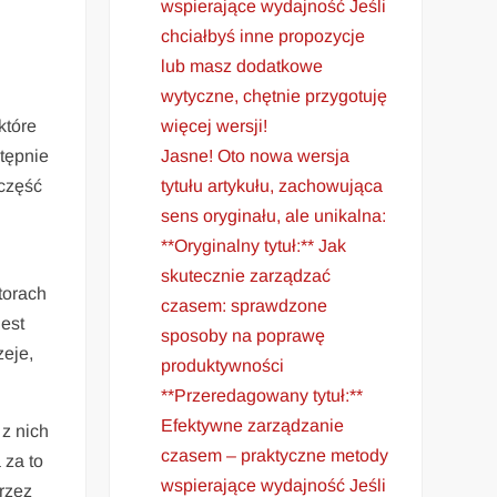
wspierające wydajność Jeśli
chciałbyś inne propozycje
lub masz dodatkowe
wytyczne, chętnie przygotuję
więcej wersji!
które
Jasne! Oto nowa wersja
tępnie
tytułu artykułu, zachowująca
 część
sens oryginału, ale unikalna:
**Oryginalny tytuł:** Jak
skutecznie zarządzać
torach
czasem: sprawdzone
est
sposoby na poprawę
zeje,
produktywności
**Przeredagowany tytuł:**
Efektywne zarządzanie
 z nich
czasem – praktyczne metody
 za to
wspierające wydajność Jeśli
przez