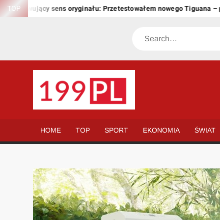
Skip
achowujący sens oryginału: Przetestowałem nowego Tiguana – prze
TOP
to
content
Search
199.PL
Twoje
okno
na
HOME
TOP
SPORT
EKONOMIA
ŚWIAT
świat