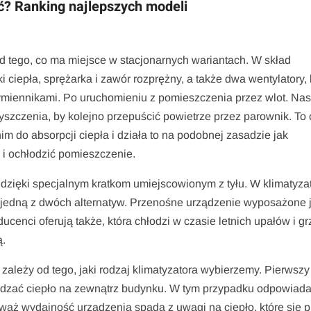
ć? Ranking najlepszych modeli
od tego, co ma miejsce w stacjonarnych wariantach. W skład
iepła, sprężarka i zawór rozprężny, a także dwa wentylatory, 
miennikami. Po uruchomieniu z pomieszczenia przez wlot. Nas
czyszczenia, by kolejno przepuścić powietrze przez parownik. To
nim do absorpcji ciepła i działa to na podobnej zasadzie jak
ć i ochłodzić pomieszczenie.
 dzięki specjalnym kratkom umiejscowionym z tyłu. W klimatyza
jedną z dwóch alternatyw. Przenośne urządzenie wyposażone j
ucenci oferują także, która chłodzi w czasie letnich upałów i gr
ą.
ależy od tego, jaki rodzaj klimatyzatora wybierzemy. Pierwszy
adzać ciepło na zewnątrz budynku. W tym przypadku odpowiada
ieważ wydajność urządzenia spada z uwagi na ciepło, które się 