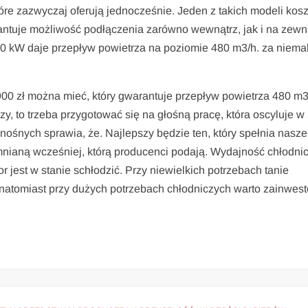
óre zazwyczaj oferują jednocześnie. Jeden z takich modeli kosz
rantuje możliwość podłączenia zarówno wewnątrz, jak i na zewn
,0 kW daje przepływ powietrza na poziomie 480 m3/h. za niema
00 zł można mieć, który gwarantuje przepływ powietrza 480 m3
zy, to trzeba przygotować się na głośną pracę, która oscyluje w
nośnych sprawia, że. Najlepszy będzie ten, który spełnia nasze
ianą wcześniej, którą producenci podają. Wydajność chłodni
r jest w stanie schłodzić. Przy niewielkich potrzebach tanie
 natomiast przy dużych potrzebach chłodniczych warto zainwes