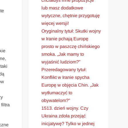
chciałbyś inne propozycje
lub masz dodatkowe
te
wytyczne, chętnie przygotuję
więcej wersji!
Oryginalny tytuł: Skutki wojny
w Iranie pchają Europę
prosto w paszczę chińskiego
kie
smoka. „Jak mamy to
ne,
wyjaśnić ludziom?”
taki
Przeredagowany tytuł:
ędą
Konflikt w Iranie spycha
ów
Europę w objęcia Chin. „Jak
wytłumaczyć to
zy
obywatelom?”
iltra
1513. dzień wojny. Czy
Ukraina zdoła przejąć
inicjatywę? Tylko w jednej
iczne