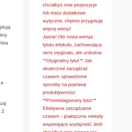
chciałbyś inne propozycje
lub masz dodatkowe
wytyczne, chętnie przygotuję
jdują
więcej wersji!
ośny
Jasne! Oto nowa wersja
itra
tytułu artykułu, zachowująca
sens oryginału, ale unikalna:
**Oryginalny tytuł:** Jak
skutecznie zarządzać
czasem: sprawdzone
 a
sposoby na poprawę
produktywności
**Przeredagowany tytuł:**
zaj
Efektywne zarządzanie
. Z
czasem – praktyczne metody
wspierające wydajność Jeśli
y