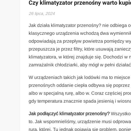
Czy klimatyzator przenośny warto kupi
26 lipca, 2024
Jak działa klimatyzator przenośny? nie odbiega 
klasycznego urządzenia wchodzą dwa wymienniki c
odpowiadają za przepływ powietrza pomiędzy wy
przepuszcza je przez filtry, które usuwają zanie
klimatyzatora, w której znajduje się. Dochodzi w 
zamrażalnik chłodziarki, aby mógł w pełni działa
W urządzeniach takich jak lodówki ma to miejsce
przenośnych oddanie ciepła odbywa się poprzez 
albo w specjalną rurę, albo w. Coraz częściej prod
gdy temperatura znacznie spada jesienią i wiosn
Jak podłączyć klimatyzator przenośny?
Wszystko z
to. Jak wspomnieliśmy, urządzenie musi odprow
rura, której. Tu jednak pojawia się problem, pon