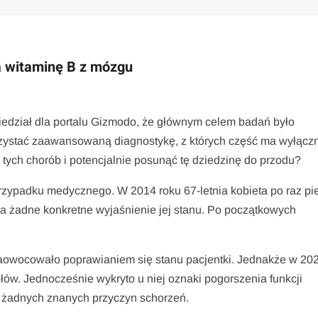
a witaminę B z mózgu
ział dla portalu Gizmodo, że głównym celem badań było
tać zaawansowaną diagnostykę, z których część ma wyłącz
ych chorób i potencjalnie posunąć tę dziedzinę do przodu?
przypadku medycznego. W 2014 roku 67-letnia kobieta po raz pi
a żadne konkretne wyjaśnienie jej stanu. Po początkowych
h zaowocowało poprawianiem się stanu pacjentki. Jednakże w 20
łów. Jednocześnie wykryto u niej oznaki pogorszenia funkcji
żadnych znanych przyczyn schorzeń.