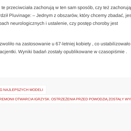
te przeciwciała zachorują w ten sam sposób, czy też zachoruja
ierdził Pluvinage: – Jednym z obszarów, który chcemy zbadać, jes
bach neurologicznych i ustalenie, czy postęp choroby jest
liło na zastosowanie u 67-letniej kobiety , co ustabilizowało 
acjentki. Wyniki badań zostały opublikowane w czasopiśmie .
NG NAJLEPSZYCH MODELI
MONII OTWARCIA IGRZYSK. OSTRZEŻENIA PRZED POWODZIĄ ZOSTAŁY WY