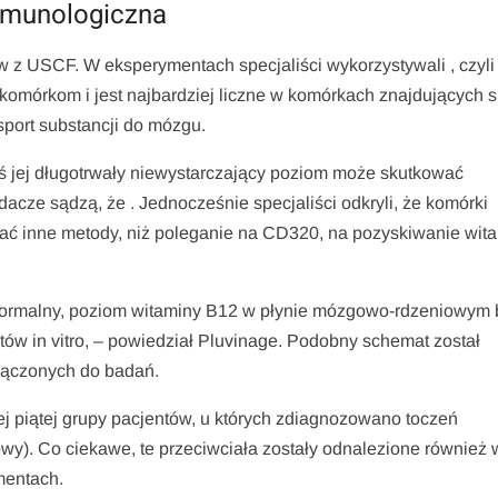
mmunologiczna
 z USCF. W eksperymentach specjaliści wykorzystywali , czyli
omórkom i jest najbardziej liczne w komórkach znajdujących si
sport substancji do mózgu.
́ jej długotrwały niewystarczający poziom może skutkować
e sądzą, że . Jednocześnie specjaliści odkryli, że komórki
wać inne metody, niż poleganie na CD320, na pozyskiwanie wit
ył normalny, poziom witaminy B12 w płynie mózgowo-rdzeniowym 
ów in vitro, – powiedział Pluvinage. Podobny schemat został
łączonych do badań.
j piątej grupy pacjentów, u których zdiagnozowano toczeń
y). Co ciekawe, te przeciwciała zostały odnalezione również 
mentach.