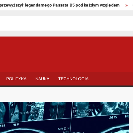
wyższył legendarnego Passata B5 pod każdym względem
Oto ki
POLITYKA
NAUKA
TECHNOLOGIA