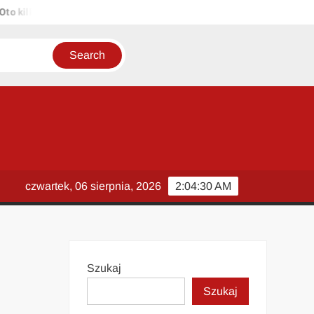
lka propozycji unikalnych tytułów zachowujących sens oryginału: 1. 
czwartek, 06 sierpnia, 2026
2:04:31 AM
Szukaj
Szukaj