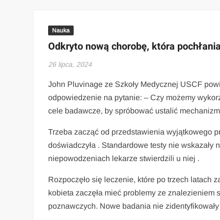
Nauka
Odkryto nową chorobę, która pochłani
26 lipca, 2024
John Pluvinage ze Szkoły Medycznej USCF powied
odpowiedzenie na pytanie: – Czy możemy wykorzys
cele badawcze, by spróbować ustalić mechanizm t
Trzeba zacząć od przedstawienia wyjątkowego 
doświadczyła . Standardowe testy nie wskazały n
niepowodzeniach lekarze stwierdzili u niej .
Rozpoczęło się leczenie, które po trzech latac
kobieta zaczęła mieć problemy ze znalezieniem s
poznawczych. Nowe badania nie zidentyfikowały 