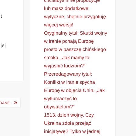
chciałbyś inne propozycje
̨
lub masz dodatkowe
t
wytyczne, chętnie przygotuję
więcej wersji!
Oryginalny tytuł: Skutki wojny
w Iranie pchają Europę
jej
prosto w paszczę chińskiego
smoka. „Jak mamy to
wyjaśnić ludziom?”
Przeredagowany tytuł:
Konflikt w Iranie spycha
Europę w objęcia Chin. „Jak
wytłumaczyć to
DANE.
obywatelom?”
1513. dzień wojny. Czy
Ukraina zdoła przejąć
inicjatywę? Tylko w jednej