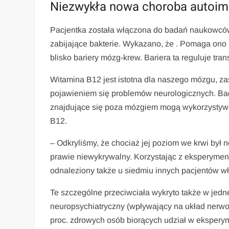
Niezwykła nowa choroba autoi
Pacjentka została włączona do badań naukowców
zabijające bakterie. Wykazano, że . Pomaga ono k
blisko bariery mózg-krew. Bariera ta reguluje tran
Witamina B12 jest istotna dla naszego mózgu, zas
pojawieniem się problemów neurologicznych. Badacz
znajdujące się poza mózgiem mogą wykorzysty
B12.
– Odkryliśmy, że chociaż jej poziom we krwi b
prawie niewykrywalny. Korzystając z eksperyment
odnaleziony także u siedmiu innych pacjentów w
Te szczególne przeciwciała wykryto także w jedne
neuropsychiatryczny (wpływający na układ nerwow
proc. zdrowych osób biorących udział w ekspery