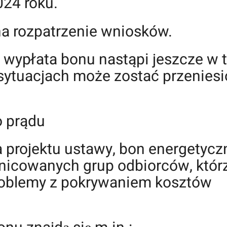
024 roku.
na rozpatrzenie wniosków.
w wypłata bonu nastąpi jeszcze w 
 sytuacjach może zostać przenies
 prądu
 projektu ustawy, bon energetycz
̇nicowanych grup odbiorców, któr
problemy z pokrywaniem kosztów