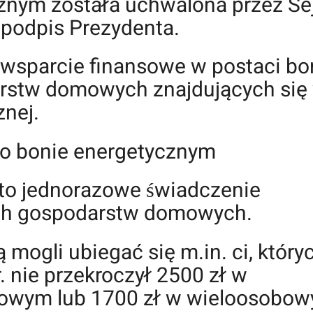
znym została uchwalona przez S
a podpis Prezydenta.
wsparcie finansowe w postaci b
rstw domowych znajdujących się
znej.
y o bonie energetycznym
 to jednorazowe świadczenie
nych gospodarstw domowych.
mogli ubiegać się m.in. ci, który
. nie przekroczył 2500 zł w
owym lub 1700 zł w wieloosobow