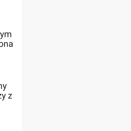
tym
iona
ny
zy z