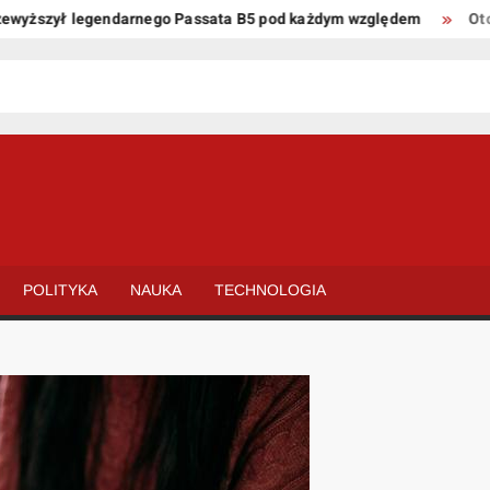
zył legendarnego Passata B5 pod każdym względem
Oto kilka p
POLITYKA
NAUKA
TECHNOLOGIA