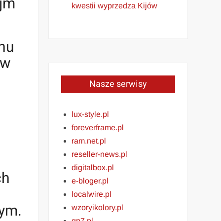
ejm
kwestii wyprzedza Kijów
onu
 w
Nasze serwisy
lux-style.pl
foreverframe.pl
ram.net.pl
reseller-news.pl
digitalbox.pl
ch
e-bloger.pl
localwire.pl
ym.
wzoryikolory.pl
gp7.pl