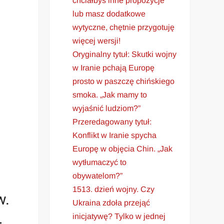
chciałbyś inne propozycje
lub masz dodatkowe
wytyczne, chętnie przygotuję
więcej wersji!
Oryginalny tytuł: Skutki wojny
w Iranie pchają Europę
prosto w paszczę chińskiego
smoka. „Jak mamy to
wyjaśnić ludziom?”
Przeredagowany tytuł:
Konflikt w Iranie spycha
Europę w objęcia Chin. „Jak
wytłumaczyć to
obywatelom?”
1513. dzień wojny. Czy
w.
Ukraina zdoła przejąć
inicjatywę? Tylko w jednej