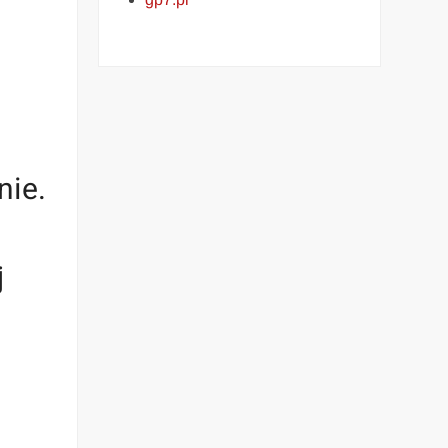
nie.
j