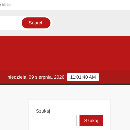
ropozycji unikalnych tytułów zachowujących sens oryginału: 1. Pasaż
niedziela, 09 sierpnia, 2026
11:01:41 AM
Szukaj
Szukaj