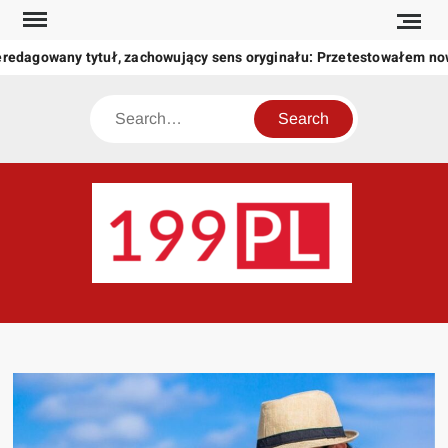
Skip
to
redagowany tytuł, zachowujący sens oryginału: Przetestowałem no
content
Search
199
Twoje
okno
na
świat