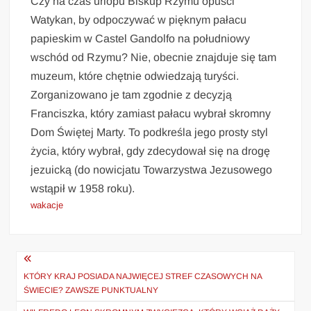
Czy na czas urlopu Biskup Rzymu opuści
Watykan, by odpoczywać w pięknym pałacu
papieskim w Castel Gandolfo na południowy
wschód od Rzymu? Nie, obecnie znajduje się tam
muzeum, które chętnie odwiedzają turyści.
Zorganizowano je tam zgodnie z decyzją
Franciszka, który zamiast pałacu wybrał skromny
Dom Świętej Marty. To podkreśla jego prosty styl
życia, który wybrał, gdy zdecydował się na drogę
jezuicką (do nowicjatu Towarzystwa Jezusowego
wstąpił w 1958 roku).
wakacje
Nawigacja
wpisu
KTÓRY KRAJ POSIADA NAJWIĘCEJ STREF CZASOWYCH NA
ŚWIECIE? ZAWSZE PUNKTUALNY