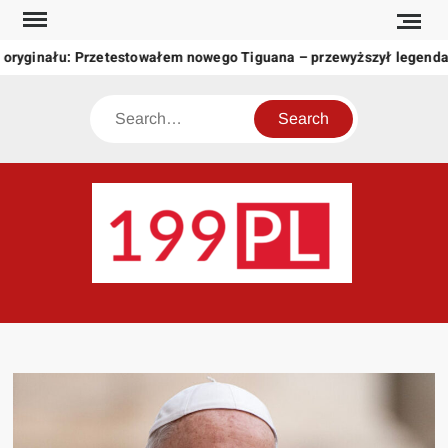
Skip
to
 oryginału: Przetestowałem nowego Tiguana – przewyższył legenda
content
Search
199
Twoje
okno
na
świat