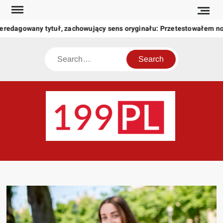
Skip
to
eredagowany tytuł, zachowujący sens oryginału: Przetestowałem n
content
Search
199
Twoje
okno
na
świat