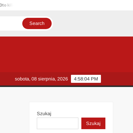
ilka propozycji unikalnych tytułów zachowujących sens oryginału: 1.
sobota, 08 sierpnia, 2026
4:58:05 PM
Szukaj
Szukaj