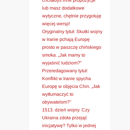
chciałbyś inne propozycje
lub masz dodatkowe
wytyczne, chętnie przygotuję
więcej wersji!
Oryginalny tytuł: Skutki wojny
w Iranie pchają Europę
prosto w paszczę chińskiego
smoka. „Jak mamy to
wyjaśnić ludziom?”
Przeredagowany tytuł:
Konflikt w Iranie spycha
Europę w objęcia Chin. „Jak
wytłumaczyć to
obywatelom?”
1513. dzień wojny. Czy
Ukraina zdoła przejąć
inicjatywę? Tylko w jednej