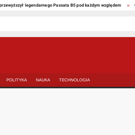
ewyższył legendarnego Passata B5 pod każdym względem
Oto k
POLITYKA
NAUKA
TECHNOLOGIA