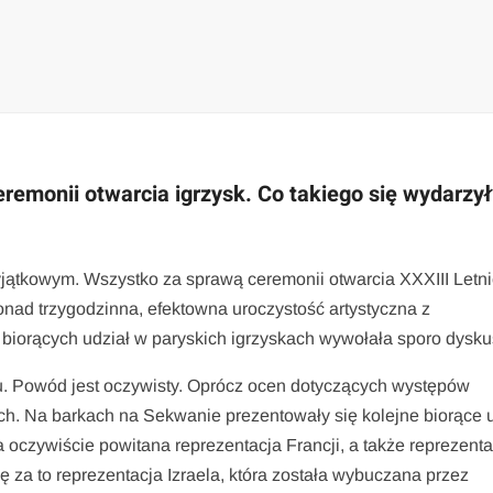
remonii otwarcia igrzysk. Co takiego się wydarzy
yjątkowym. Wszystko za sprawą ceremonii otwarcia XXXIII Letn
onad trzygodzinna, efektowna uroczystość artystyczna z
 biorących udział w paryskich igrzyskach wywołała sporo dyskus
u. Powód jest oczywisty. Oprócz ocen dotyczących występów
ch. Na barkach na Sekwanie prezentowały się kolejne biorące 
 oczywiście powitana reprezentacja Francji, a także reprezenta
ę za to reprezentacja Izraela, która została wybuczana przez