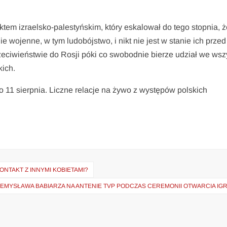
tem izraelsko-palestyńskim, który eskalował do tego stopnia, ż
e wojenne, w tym ludobójstwo, i nikt nie jest w stanie ich przed
zeciwieństwie do Rosji póki co swobodnie bierze udział we wsz
kich.
do 11 sierpnia. Liczne relacje na żywo z występów polskich
ONTAKT Z INNYMI KOBIETAMI?
MYSŁAWA BABIARZA NA ANTENIE TVP PODCZAS CEREMONII OTWARCIA IGR