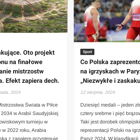
kujące. Oto projekt
Sport
Co Polska zaprezent
onu na finałowe
na igrzyskach w Pary
anie mistrzostw
„Niezwykłe i zaskak
a. Efekt zapiera dech.
12 sierpnia, 2024
opada, 2024
Dziesięć medali – jeden zło
Mistrzostwa Świata w Piłce
cztery srebrne i pięć brąz
 2034 w Arabii Saudyjskiej
Taki jest dorobek olimpijski
owiskowym turnieju w
reprezentacji Polski na ig
e w 2022 roku, Arabia
Paryż 2024. W klasyfikacji
ska z zapałem przystępuje