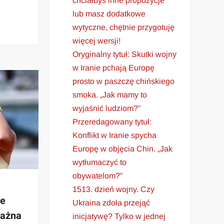
chciałbyś inne propozycje
lub masz dodatkowe
wytyczne, chętnie przygotuję
więcej wersji!
Oryginalny tytuł: Skutki wojny
w Iranie pchają Europę
prosto w paszczę chińskiego
smoka. „Jak mamy to
wyjaśnić ludziom?”
Przeredagowany tytuł:
Konflikt w Iranie spycha
Europę w objęcia Chin. „Jak
wytłumaczyć to
obywatelom?”
1513. dzień wojny. Czy
je
Ukraina zdoła przejąć
Ważna
inicjatywę? Tylko w jednej