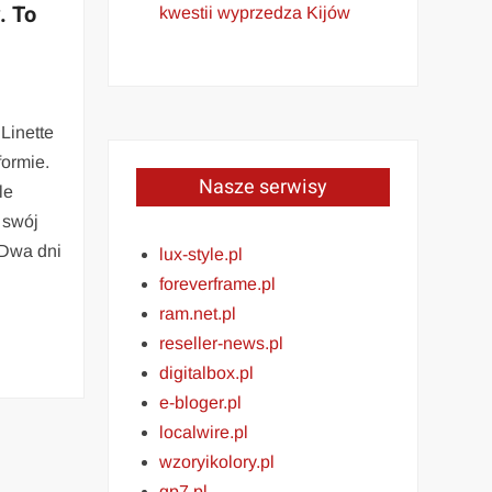
. To
kwestii wyprzedza Kijów
Linette
formie.
Nasze serwisy
le
 swój
 Dwa dni
lux-style.pl
foreverframe.pl
ram.net.pl
reseller-news.pl
digitalbox.pl
e-bloger.pl
localwire.pl
wzoryikolory.pl
gp7.pl