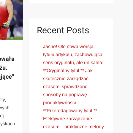
Recent Posts
Jasne! Oto nowa wersja
tytułu artykułu, zachowująca
owała
sens oryginału, ale unikalna:
żu.
**Oryginalny tytuł:** Jak
ujące”
skutecznie zarządzać
czasem: sprawdzone
sposoby na poprawę
ty,
produktywności
owych.
**Przeredagowany tytuł:**
ej
Efektywne zarządzanie
rzyskach
czasem – praktyczne metody