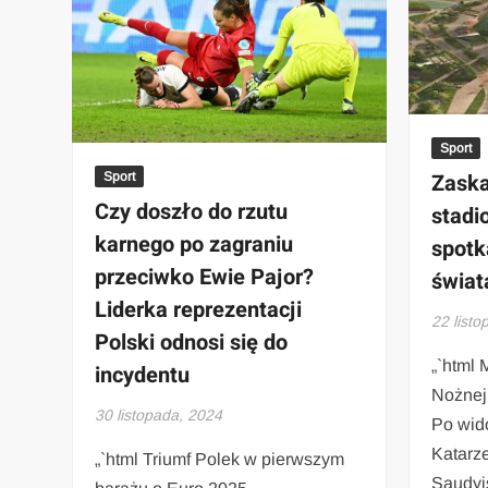
Sport
Zaska
Sport
Czy doszło do rzutu
stadi
karnego po zagraniu
spotk
przeciwko Ewie Pajor?
świat
Liderka reprezentacji
22 list
Polski odnosi się do
„`html 
incydentu
Nożnej
30 listopada, 2024
Po wid
Katarz
„`html Triumf Polek w pierwszym
Saudyj