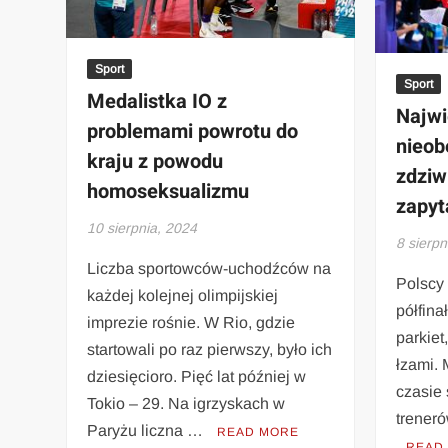
Sport
Sport
Medalistka IO z
Najwi
problemami powrotu do
nieob
kraju z powodu
zdziw
homoseksualizmu
zapyt
10 sierpnia, 2024
8 sierpn
Liczba sportowców-uchodźców na
Polscy 
każdej kolejnej olimpijskiej
półfin
imprezie rośnie. W Rio, gdzie
parkiet,
startowali po raz pierwszy, było ich
łzami.
dziesięcioro. Pięć lat później w
czasie 
Tokio – 29. Na igrzyskach w
trener
Paryżu liczna …
READ MORE
READ