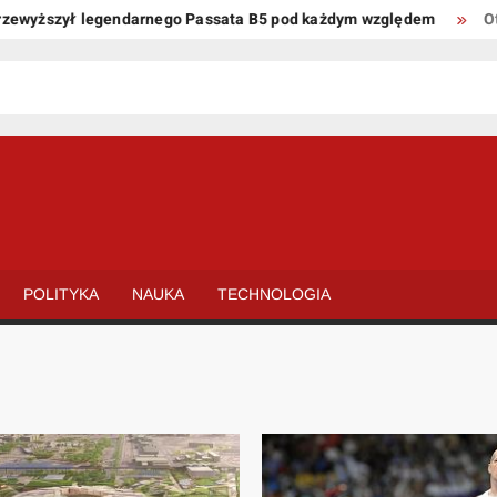
szył legendarnego Passata B5 pod każdym względem
Oto kilka 
POLITYKA
NAUKA
TECHNOLOGIA