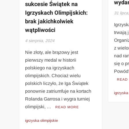
wyda
sukcesie Świątek na
Igrzyskach Olimpijskich:
31 lipca
brak jakichkolwiek
Igrzysk
wątpliwości
trwają 
Organi
4 sierpnia, 2024
z wiel
Nie złoty, ale brązowy jest
nad ra
pierwszy medal w historii
się o p
polskiego na igrzyskach
Powód?
olimpijskich. Chociaż wielu
READ
polskich liczyło, że Iga Świątek
ponownie zatriumfuje na kortach
igrzyska 
Rolanda Garrosa i wygra turniej
olimpijski, …
READ MORE
igrzyska olimpijskie