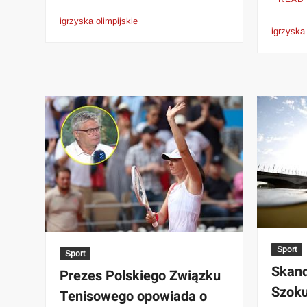
igrzyska olimpijskie
igrzyska 
Sport
Sport
Skand
Prezes Polskiego Związku
Szoku
Tenisowego opowiada o