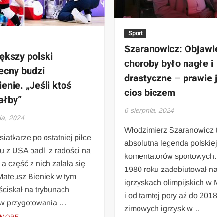
Sport
Szaranowicz: Objawi
ększy polski
choroby było nagłe i
ecny budzi
drastyczne – prawie 
ienie. „Jeśli ktoś
cios biczem
ałby”
6 sierpnia, 2024
ia, 2024
Włodzimierz Szaranowicz 
siatkarze po ostatniej piłce
absolutna legenda polskie
ału z USA padli z radości na
komentatorów sportowych
 a część z nich zalała się
1980 roku zadebiutował n
 Mateusz Bieniek w tym
igrzyskach olimpijskich w
ściskał na trybunach
i od tamtej pory aż do 2018
ów przygotowania …
zimowych igrzysk w …
 MORE