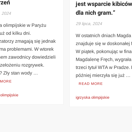
rzeń
jest wsparcie kibiców
dla nich gram.”
, 2024
29 lipca, 2024
a olimpijskie w Paryżu
już od kilku dni.
W ostatnich dniach Magda 
zatorzy zmagają się jednak
znajduje się w doskonałej 
oma problemami. W wtorek
W piątek, pokonując w fina
nem zawodnicy dowiedzieli
Magdalenę Fręch, wygrała
rzełożeniu rozgrywek.
trzeci tytuł WTA w Pradze.
 Zły stan wody …
później mierzyła się już …
 MORE
READ MORE
olimpijskie
igrzyska olimpijskie