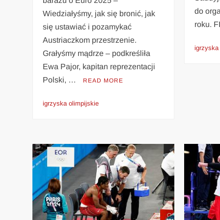
barażu o Euro 2025 –
do org
Wiedziałyśmy, jak się bronić, jak
roku. 
się ustawiać i pozamykać
Austriaczkom przestrzenie.
igrzyska 
Grałyśmy mądrze – podkreśliła
Ewa Pajor, kapitan reprezentacji
Polski, …
READ MORE
igrzyska olimpijskie