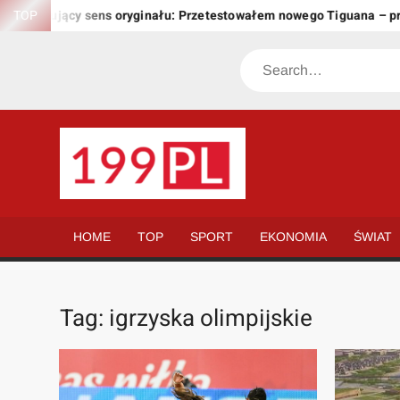
Skip
owujący sens oryginału: Przetestowałem nowego Tiguana – przewyż
TOP
to
content
Search
199.PL
Twoje
okno
na
HOME
TOP
SPORT
EKONOMIA
ŚWIAT
świat
Tag:
igrzyska olimpijskie