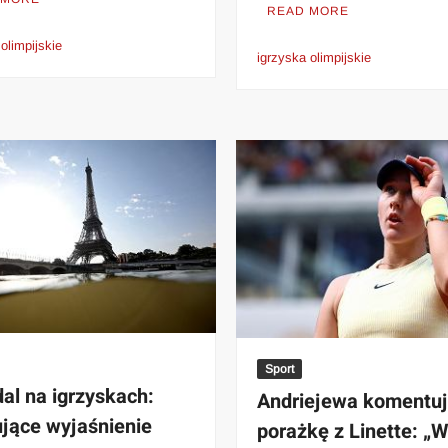
READ MORE
olimpijskie
igrzyska olimpijskie
Sport
al na igrzyskach:
Andriejewa komentu
jące wyjaśnienie
porażkę z Linette: „