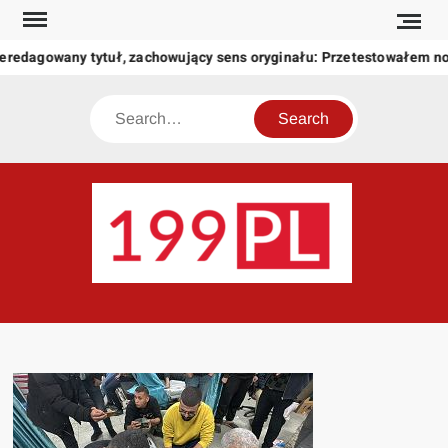
Skip
to
eredagowany tytuł, zachowujący sens oryginału: Przetestowałem n
content
Search
199
Twoje
okno
na
świat