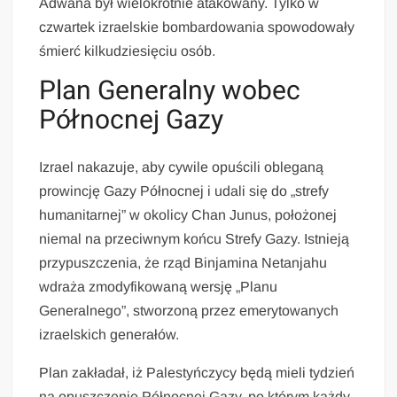
Adwana był wielokrotnie atakowany. Tylko w
czwartek izraelskie bombardowania spowodowały
śmierć kilkudziesięciu osób.
Plan Generalny wobec
Północnej Gazy
Izrael nakazuje, aby cywile opuścili obleganą
prowincję Gazy Północnej i udali się do „strefy
humanitarnej” w okolicy Chan Junus, położonej
niemal na przeciwnym końcu Strefy Gazy. Istnieją
przypuszczenia, że rząd Binjamina Netanjahu
wdraża zmodyfikowaną wersję „Planu
Generalnego”, stworzoną przez emerytowanych
izraelskich generałów.
Plan zakładał, iż Palestyńczycy będą mieli tydzień
na opuszczenie Północnej Gazy, po którym każdy