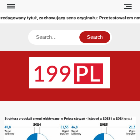
Skip
to
eredagowany tytuł, zachowujący sens oryginału: Przetestowałem n
content
Search
199
Twoje
okno
na
świat