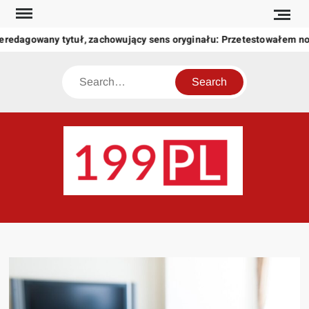
Skip
to
eredagowany tytuł, zachowujący sens oryginału: Przetestowałem n
content
Search
199
Twoje
okno
na
świat