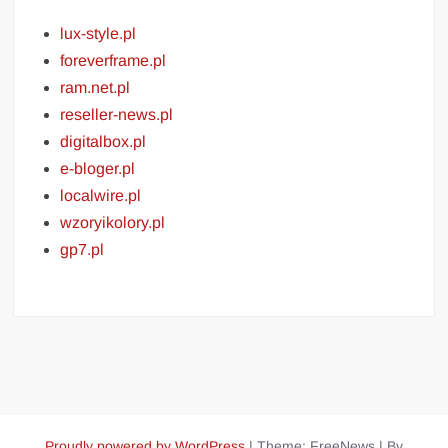
lux-style.pl
foreverframe.pl
ram.net.pl
reseller-news.pl
digitalbox.pl
e-bloger.pl
localwire.pl
wzoryikolory.pl
gp7.pl
Proudly powered by WordPress
|
Theme: FreeNews
|
By