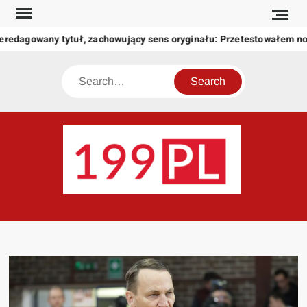
Skip
to
eredagowany tytuł, zachowujący sens oryginału: Przetestowałem n
content
Search
199
Twoje
okno
na
świat