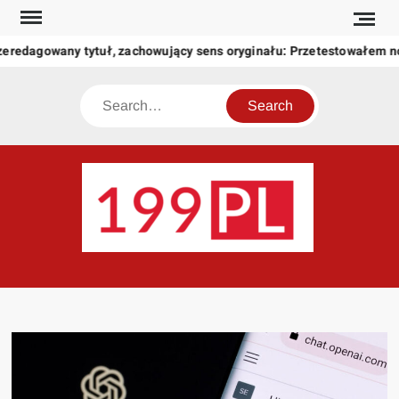
Skip
to
zeredagowany tytuł, zachowujący sens oryginału: Przetestowałem 
content
Search
199
Twoje
okno
na
świat