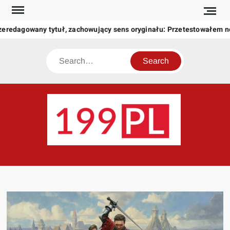
Skip
to
zeredagowany tytuł, zachowujący sens oryginału: Przetestowałem 
content
Search
199
Twoje
okno
na
świat