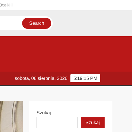
ka propozycji unikalnych tytułów zachowujących sens oryginału: 1. P
sobota, 08 sierpnia, 2026
5:19:16 PM
Szukaj
Szukaj