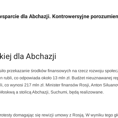
sparcie dla Abchazji. Kontrowersyjne porozumien
iej dla Abchazji
osiło przekazanie środków finansowych na rzecz rozwoju społec
 rubli, co odpowiada około 13 mln zł. Budżet nieuznawanej rep
li, co wynosi 217 mln zł. Minister finansów Rosji, Anton Siłuano
 Moskwą a stolicą Abchazji, Suchumi, będą realizowane.
 protesty domagając się rewizji umowy z Rosją. W wyniku tego g