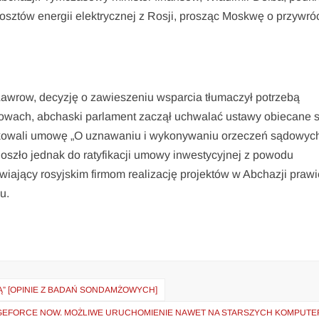
kosztów energii elektrycznej z Rosji, prosząc Moskwę o przywró
 Ławrow, decyzję o zawieszeniu wsparcia tłumaczył potrzebą
owach, abchaski parlament zaczął uchwalać ustawy obiecane s
yfikowali umowę „O uznawaniu i wykonywaniu orzeczeń sądowych
oszło jednak do ratyfikacji umowy inwestycyjnej z powodu
ający rosyjskim firmom realizację projektów w Abchazji prawi
u.
” [OPINIE Z BADAŃ SONDAMŻOWYCH]
 GEFORCE NOW. MOŻLIWE URUCHOMIENIE NAWET NA STARSZYCH KOMPUTE