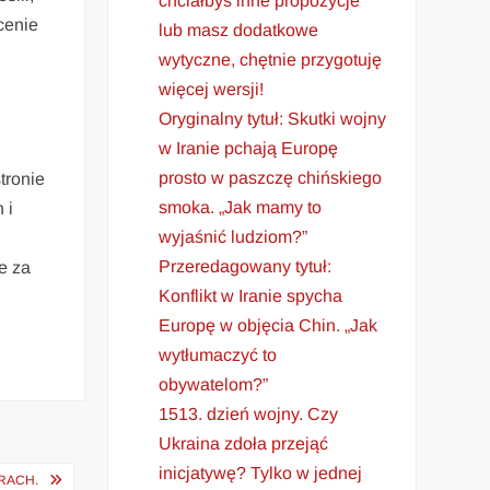
chciałbyś inne propozycje
cenie
lub masz dodatkowe
wytyczne, chętnie przygotuję
więcej wersji!
Oryginalny tytuł: Skutki wojny
w Iranie pchają Europę
prosto w paszczę chińskiego
tronie
smoka. „Jak mamy to
 i
wyjaśnić ludziom?”
Przeredagowany tytuł:
e za
Konflikt w Iranie spycha
Europę w objęcia Chin. „Jak
wytłumaczyć to
obywatelom?”
1513. dzień wojny. Czy
Ukraina zdoła przejąć
inicjatywę? Tylko w jednej
RACH.