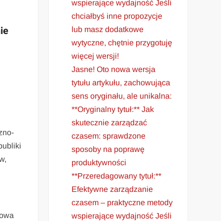
wspierające wydajność Jeśli
chciałbyś inne propozycje
ie
lub masz dodatkowe
wytyczne, chętnie przygotuję
więcej wersji!
Jasne! Oto nowa wersja
tytułu artykułu, zachowująca
sens oryginału, ale unikalna:
**Oryginalny tytuł:** Jak
skutecznie zarządzać
zno-
czasem: sprawdzone
ubliki
sposoby na poprawę
w,
produktywności
**Przeredagowany tytuł:**
Efektywne zarządzanie
czasem – praktyczne metody
łowa
wspierające wydajność Jeśli