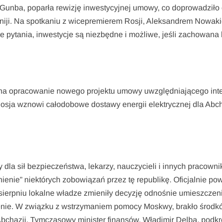
 Gunba, poparła rewizję inwestycyjnej umowy, co doprowadziło
aniji. Na spotkaniu z wicepremierem Rosji, Aleksandrem Nowak
 pytania, inwestycje są niezbędne i możliwe, jeśli zachowana
 na opracowanie nowego projektu umowy uwzględniającego int
Rosja wznowi całodobowe dostawy energii elektrycznej dla Abch
dla sił bezpieczeństwa, lekarzy, nauczycieli i innych pracown
ienie” niektórych zobowiązań przez tę republikę. Oficjalnie po
 sierpniu lokalne władze zmieniły decyzję odnośnie umieszczen
renie. W związku z wstrzymaniem pomocy Moskwy, brakło środk
chazji. Tymczasowy minister finansów, Władimir Delba, podkre