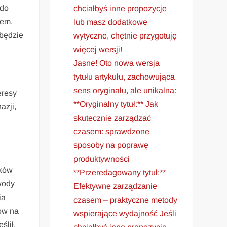
 do
chciałbyś inne propozycje
iem,
lub masz dodatkowe
 będzie
wytyczne, chętnie przygotuję
więcej wersji!
Jasne! Oto nowa wersja
tytułu artykułu, zachowująca
sens oryginału, ale unikalna:
eresy
**Oryginalny tytuł:** Jak
azji,
skutecznie zarządzać
czasem: sprawdzone
sposoby na poprawę
produktywności
ików
**Przeredagowany tytuł:**
wody
Efektywne zarządzanie
ia
czasem – praktyczne metody
ów na
wspierające wydajność Jeśli
ślił,