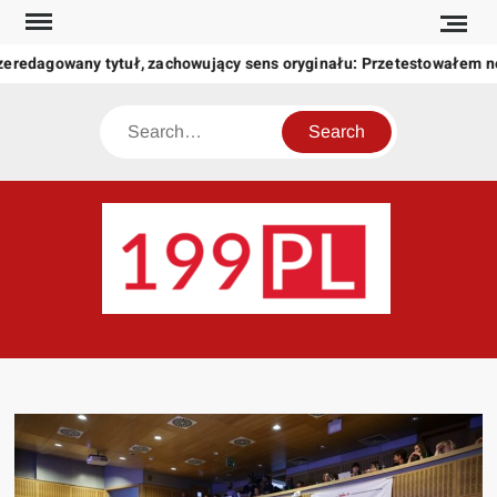
Skip
to
zeredagowany tytuł, zachowujący sens oryginału: Przetestowałem 
content
Search
199
Twoje
okno
na
świat