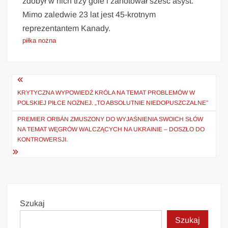
zdobył w nich trzy gole i zanotował sześć asyst.
Mimo zaledwie 23 lat jest 45-krotnym
reprezentantem Kanady.
piłka nożna
Nawigacja
wpisu
KRYTYCZNA WYPOWIEDŹ KRÓLA NA TEMAT PROBLEMÓW W
POLSKIEJ PIŁCE NOŻNEJ. „TO ABSOLUTNIE NIEDOPUSZCZALNE”
PREMIER ORBÁN ZMUSZONY DO WYJAŚNIENIA SWOICH SŁÓW
NA TEMAT WĘGRÓW WALCZĄCYCH NA UKRAINIE – DOSZŁO DO
KONTROWERSJI.
Szukaj
Szukaj