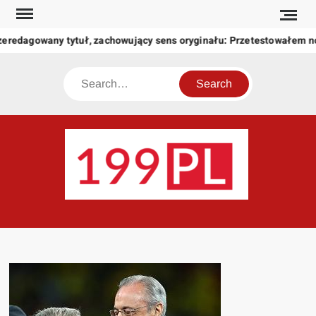
Skip
to
zeredagowany tytuł, zachowujący sens oryginału: Przetestowałem 
content
Search
199
Twoje
okno
na
świat