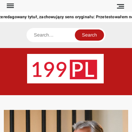
Skip
to
zeredagowany tytuł, zachowujący sens oryginału: Przetestowałem 
content
Search
199
Twoje
okno
na
świat