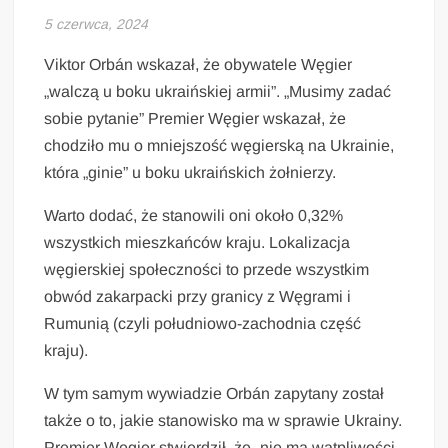
5 czerwca, 2024
Viktor Orbán wskazał, że obywatele Węgier
„walczą u boku ukraińskiej armii”. „Musimy zadać
sobie pytanie” Premier Węgier wskazał, że
chodziło mu o mniejszość węgierską na Ukrainie,
która „ginie” u boku ukraińskich żołnierzy.
Warto dodać, że stanowili oni około 0,32%
wszystkich mieszkańców kraju. Lokalizacja
węgierskiej społeczności to przede wszystkim
obwód zakarpacki przy granicy z Węgrami i
Rumunią (czyli południowo-zachodnia część
kraju).
W tym samym wywiadzie Orbán zapytany został
także o to, jakie stanowisko ma w sprawie Ukrainy.
Premier Węgier stwierdził, że „nie ma wątpliwości,