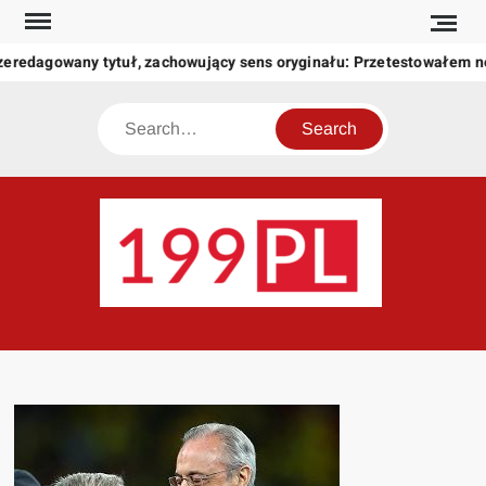
Skip
to
zeredagowany tytuł, zachowujący sens oryginału: Przetestowałem 
content
Search
199
Twoje
okno
na
świat