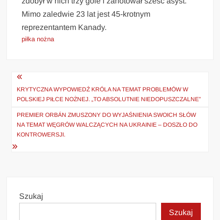
zdobył w nich trzy gole i zanotował sześć asyst.
Mimo zaledwie 23 lat jest 45-krotnym
reprezentantem Kanady.
piłka nożna
Nawigacja
wpisu
KRYTYCZNA WYPOWIEDŹ KRÓLA NA TEMAT PROBLEMÓW W
POLSKIEJ PIŁCE NOŻNEJ. „TO ABSOLUTNIE NIEDOPUSZCZALNE”
PREMIER ORBÁN ZMUSZONY DO WYJAŚNIENIA SWOICH SŁÓW
NA TEMAT WĘGRÓW WALCZĄCYCH NA UKRAINIE – DOSZŁO DO
KONTROWERSJI.
Szukaj
Szukaj