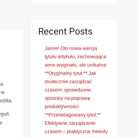
Recent Posts
Jasne! Oto nowa wersja
tytułu artykułu, zachowująca
sens oryginału, ale unikalna:
**Oryginalny tytuł:** Jak
skutecznie zarządzać
ła
czasem: sprawdzone
̨ w
sposoby na poprawę
śliła.
produktywności
guli.
**Przeredagowany tytuł:**
y
Efektywne zarządzanie
czasem – praktyczne metody