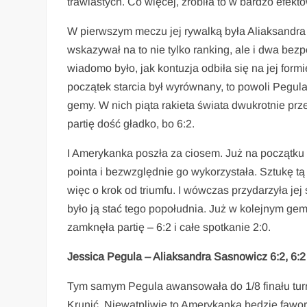
trawiastych. Co więcej, zrobiła to w bardzo efekt
W pierwszym meczu jej rywalką była Aliaksandra 
wskazywał na to nie tylko ranking, ale i dwa bezpos
wiadomo było, jak kontuzja odbiła się na jej form
początek starcia był wyrównany, to powoli Pegula 
gemy. W nich piąta rakieta świata dwukrotnie prz
partię dość gładko, bo 6:2.
I Amerykanka poszła za ciosem. Już na początk
pointa i bezwzględnie go wykorzystała. Sztukę tą
więc o krok od triumfu. I wówczas przydarzyła jej
było ją stać tego popołudnia. Już w kolejnym ge
zamknęła partię – 6:2 i całe spotkanie 2:0.
Jessica Pegula – Aliaksandra Sasnowicz 6:2, 6:2
Tym samym Pegula awansowała do 1/8 finału turnie
Krunić. Niewątpliwie to Amerykanka będzie fawor