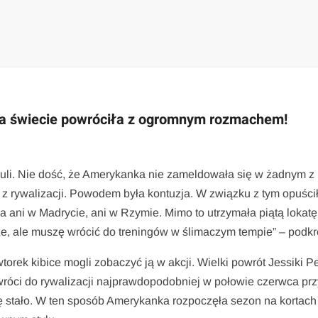
na świecie powróciła z ogromnym rozmachem!
li. Nie dość, że Amerykanka nie zameldowała się w żadnym z
̨ z rywalizacji. Powodem była kontuzja. W związku z tym opuści
a ani w Madrycie, ani w Rzymie. Mimo to utrzymała piątą lokate
, ale muszę wrócić do treningów w ślimaczym tempie” – podkre
orek kibice mogli zobaczyć ją w akcji. Wielki powrót Jessiki Pe
wróci do rywalizacji najprawdopodobniej w połowie czerwca prz
ę stało. W ten sposób Amerykanka rozpoczęła sezon na kortach