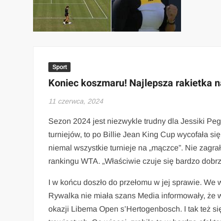
Sport
Koniec koszmaru! Najlepsza rakietka 
11 czerwca, 2024
Sezon 2024 jest niezwykle trudny dla Jessiki Pegu
turniejów, to po Billie Jean King Cup wycofała sie
niemal wszystkie turnieje na „mączce”. Nie zagrał
rankingu WTA. „Właściwie czuje się bardzo dobrze
I w końcu doszło do przełomu w jej sprawie. We wt
Rywalka nie miała szans Media informowały, że 
okazji Libema Open s’Hertogenbosch. I tak też si