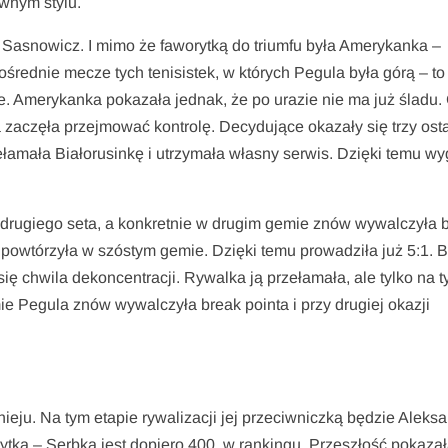
ownym stylu.
Sasnowicz. I mimo że faworytką do triumfu była Amerykanka –
́rednie mecze tych tenisistek, w których Pegula była górą – to
ie. Amerykanka pokazała jednak, że po urazie nie ma już śladu.
zaczęła przejmować kontrolę. Decydujące okazały się trzy ost
ełamała Białorusinkę i utrzymała własny serwis. Dzięki temu wy
u drugiego seta, a konkretnie w drugim gemie znów wywalczyła 
 powtórzyła w szóstym gemie. Dzięki temu prowadziła już 5:1. 
 się chwila dekoncentracji. Rywalka ją przełamała, ale tylko na t
mie Pegula znów wywalczyła break pointa i przy drugiej okazji
ju. Na tym etapie rywalizacji jej przeciwniczką będzie Aleks
ytką – Serbka jest dopiero 400. w rankingu. Przeszłość pokazała