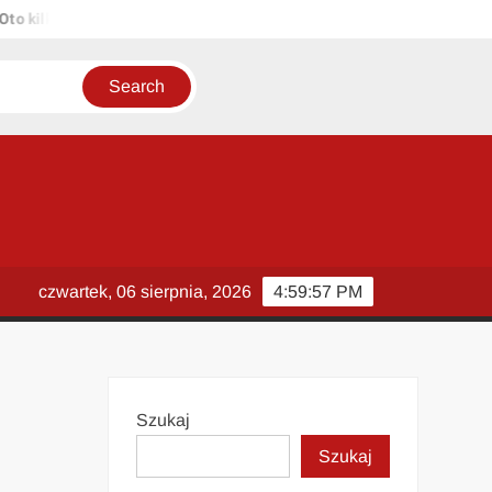
kilka propozycji unikalnych tytułów zachowujących sens oryginału: 1
czwartek, 06 sierpnia, 2026
4:59:57 PM
Szukaj
Szukaj