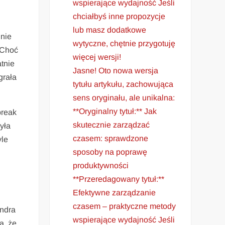
wspierające wydajność Jeśli
chciałbyś inne propozycje
lub masz dodatkowe
 nie
wytyczne, chętnie przygotuję
 Choć
więcej wersji!
atnie
Jasne! Oto nowa wersja
grała
tytułu artykułu, zachowująca
sens oryginału, ale unikalna:
**Oryginalny tytuł:** Jak
break
skutecznie zarządzać
Była
czasem: sprawdzone
yle
sposoby na poprawę
produktywności
**Przeredagowany tytuł:**
Efektywne zarządzanie
czasem – praktyczne metody
andra
wspierające wydajność Jeśli
, że