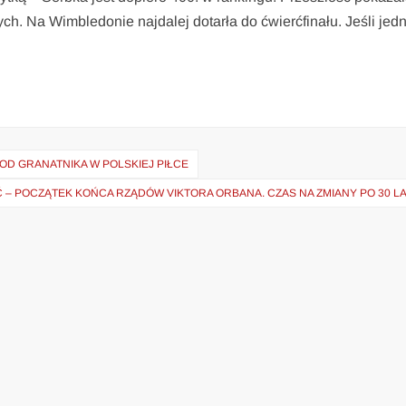
ych. Na Wimbledonie najdalej dotarła do ćwierćfinału. Jeśli jed
OD GRANATNIKA W POLSKIEJ PIŁCE
 – POCZĄTEK KOŃCA RZĄDÓW VIKTORA ORBANA. CZAS NA ZMIANY PO 30 L