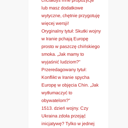
chciałbyś inne propozycje
lub masz dodatkowe
wytyczne, chętnie przygotuję
więcej wersji!
Oryginalny tytuł: Skutki wojny
w Iranie pchają Europę
prosto w paszczę chińskiego
smoka. „Jak mamy to
wyjaśnić ludziom?”
Przeredagowany tytuł:
Konflikt w Iranie spycha
Europę w objęcia Chin. „Jak
wytłumaczyć to
obywatelom?”
1513. dzień wojny. Czy
Ukraina zdoła przejąć
inicjatywę? Tylko w jednej