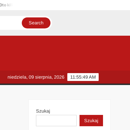
lka propozycji unikalnych tytułów zachowujących sens oryginału: 1. 
niedziela, 09 sierpnia, 2026
11:55:49 AM
Szukaj
Szukaj