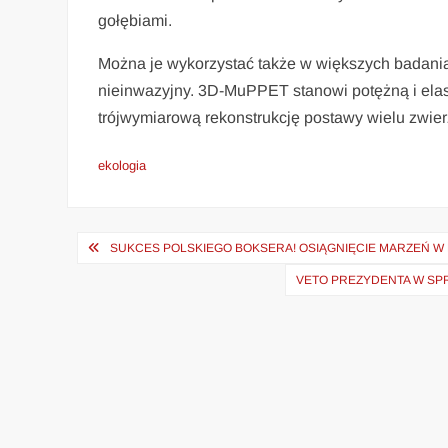
gołębiami.
Można je wykorzystać także w większych badan
nieinwazyjny. 3D-MuPPET stanowi potężną i elast
trójwymiarową rekonstrukcję postawy wielu zwi
ekologia
Nawigacja
SUKCES POLSKIEGO BOKSERA! OSIĄGNIĘCIE MARZEŃ W 
wpisu
VETO PREZYDENTA W SPR