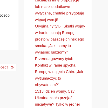
chciałbyś inne propozycje
lub masz dodatkowe
wytyczne, chętnie przygotuję
sposób
więcej wersji!
Oryginalny tytuł: Skutki wojny
.
w Iranie pchają Europę
prosto w paszczę chińskiego
smoka. „Jak mamy to
wyjaśnić ludziom?”
Przeredagowany tytuł:
Konflikt w Iranie spycha
NOŚĆ?
Europę w objęcia Chin. „Jak
wytłumaczyć to
obywatelom?”
1513. dzień wojny. Czy
Ukraina zdoła przejąć
inicjatywę? Tylko w jednej