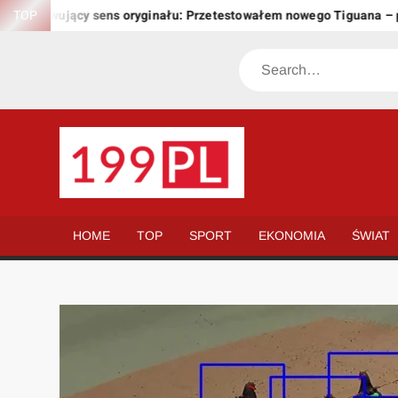
Skip
achowujący sens oryginału: Przetestowałem nowego Tiguana – prze
TOP
to
content
Search
199.PL
Twoje
okno
na
HOME
TOP
SPORT
EKONOMIA
ŚWIAT
świat