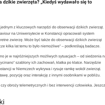
a dzikie zwierzęta? „Kiedyś wydawało się to
 jednym z kluczowych narzędzi do obserwacji dzikich zwierząt.
haviour na Uniwersytecie w Konstancji opracowali system
retne zwierzę. Może być także do obserwacji dzikich zwierząt
e kilka lat temu to było niemożliwe” – podkreślają badacze.
o je w najróżniejszych możliwych sytuacjach – od siedzenia n
„wycinano” szablony ich zachowań, klatka po klatce. Narzędzie
tancji w Niemczech wykrywa i rysuje ramkę wokół zwierząt.
ostawę, pozycję oraz interakcję z innymi osobnikami w pobliżu.
zy obroży telemetrycznych i bez interwencji człowieka. Jeszcz
ki