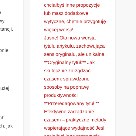
chciałbyś inne propozycje
W
lub masz dodatkowe
wy
wytyczne, chętnie przygotuję
ancji.
więcej wersji!
Jasne! Oto nowa wersja
tytułu artykułu, zachowująca
pnie
sens oryginału, ale unikalna:
**Oryginalny tytuł:** Jak
skutecznie zarządzać
czasem: sprawdzone
sposoby na poprawę
dużej
produktywności
u
**Przeredagowany tytuł:**
Efektywne zarządzanie
ch
czasem – praktyczne metody
h, jak
wspierające wydajność Jeśli