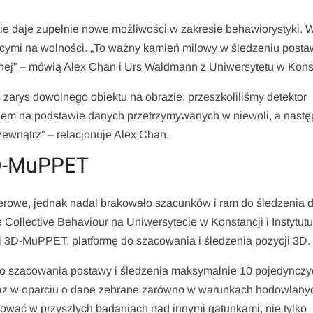
ie daje zupełnie nowe możliwości w zakresie behawiorystyki. 
cymi na wolności. „To ważny kamień milowy w śledzeniu posta
nej” – mówią Alex Chan i Urs Waldmann z Uniwersytetu w Konst
 zarys dowolnego obiektu na obrazie, przeszkoliliśmy detektor
m na podstawie danych przetrzymywanych w niewoli, a nastę
ewnątrz” – relacjonuje Alex Chan.
3D-MuPPET
rowe, jednak nadal brakowało szacunków i ram do śledzenia 
 Collective Behaviour na Uniwersytecie w Konstancji i Instytut
 3D-MuPPET, platformę do szacowania i śledzenia pozycji 3D.
o szacowania postawy i śledzenia maksymalnie 10 pojedynczy
raz w oparciu o dane zebrane zarówno w warunkach hodowlanyc
wać w przyszłych badaniach nad innymi gatunkami, nie tylko