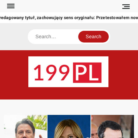
Skip
to
edagowany tytuł, zachowujący sens oryginału: Przetestowałem now
content
Search
199
Twoje
okno
na
świat