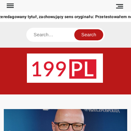
Skip
to
zeredagowany tytuł, zachowujący sens oryginału: Przetestowałem 
content
Search
199
Twoje
okno
na
świat