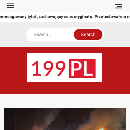
Skip
to
zeredagowany tytuł, zachowujący sens oryginału: Przetestowałem 
content
Search
199
Twoje
okno
na
świat